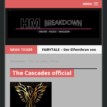
MENU
NEWS TICKER
FAIRYTALE – Der Elfenthron von
Thorsagon
Startseite
»
The Cascades official
RIOT V – Live In Japan 2018
The Cascades official
NEW MODEL ARMY – From Here
RUNRIG – The Last Dance –
Farewell Concert
CRYSTAL BALL – Das Album soll