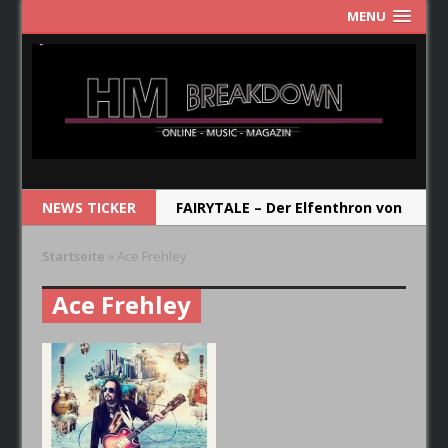
MENU
NEWS TICKER
FAIRYTALE – Der Elfenthron von
Thorsagon
Startseite
»
Ace Frehley
RIOT V – Live In Japan 2018
Ace Frehley
NEW MODEL ARMY – From Here
RUNRIG – The Last Dance –
Farewell Concert
CRYSTAL BALL – Das Album soll