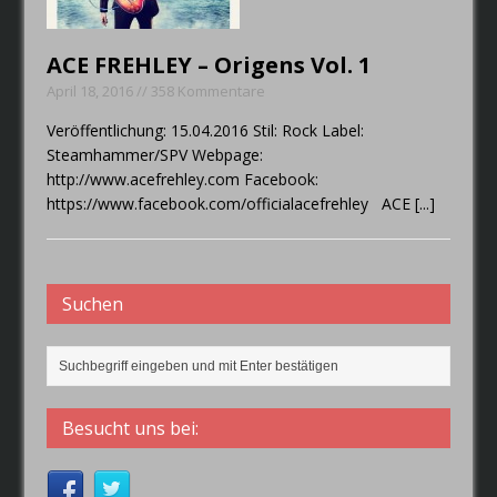
die Band im Jahr 2019
wiederspiegeln.
ACE FREHLEY – Origens Vol. 1
April 18, 2016 // 358 Kommentare
Veröffentlichung: 15.04.2016 Stil: Rock Label:
Steamhammer/SPV Webpage:
http://www.acefrehley.com Facebook:
https://www.facebook.com/officialacefrehley ACE
[...]
Suchen
Besucht uns bei: