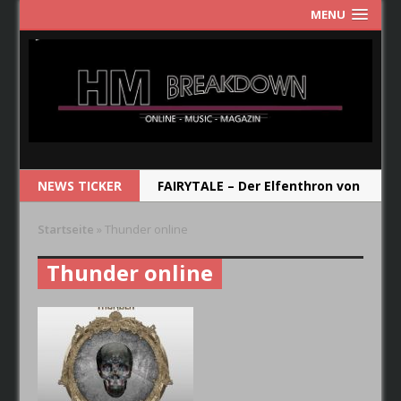
MENU
NEWS TICKER
FAIRYTALE – Der Elfenthron von
Thorsagon
Startseite
»
Thunder online
RIOT V – Live In Japan 2018
Thunder online
NEW MODEL ARMY – From Here
RUNRIG – The Last Dance –
Farewell Concert
CRYSTAL BALL – Das Album soll