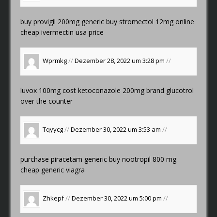
buy provigil 200mg generic
buy stromectol 12mg online
cheap
ivermectin usa price
Wprmkg
//
Dezember 28, 2022 um 3:28 pm
//
luvox 100mg cost
ketoconazole 200mg brand
glucotrol
over the counter
Tqyycg
//
Dezember 30, 2022 um 3:53 am
//
purchase piracetam generic
buy nootropil 800 mg
cheap generic viagra
Zhkepf
//
Dezember 30, 2022 um 5:00 pm
//