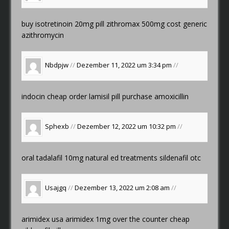
buy isotretinoin 20mg pill
zithromax 500mg cost
generic
azithromycin
Nbdpjw
//
Dezember 11, 2022 um 3:34 pm
//
indocin cheap
order lamisil pill
purchase amoxicillin
Sphexb
//
Dezember 12, 2022 um 10:32 pm
//
oral tadalafil 10mg
natural ed treatments
sildenafil otc
Usajgq
//
Dezember 13, 2022 um 2:08 am
//
arimidex usa
arimidex 1mg over the counter
cheap