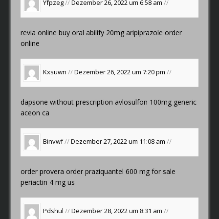
Yfpzeg
//
Dezember 26, 2022 um 6:58 am
//
revia online buy
oral abilify 20mg
aripiprazole order
online
Kxsuwn
//
Dezember 26, 2022 um 7:20 pm
//
dapsone without prescription
avlosulfon 100mg generic
aceon ca
Binvwf
//
Dezember 27, 2022 um 11:08 am
//
order provera
order praziquantel 600 mg for sale
periactin 4 mg us
Pdshul
//
Dezember 28, 2022 um 8:31 am
//