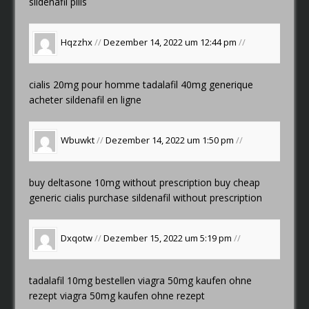
sildenafil pills
Hqzzhx
//
Dezember 14, 2022 um 12:44 pm
//
cialis 20mg pour homme
tadalafil 40mg generique
acheter sildenafil en ligne
Wbuwkt
//
Dezember 14, 2022 um 1:50 pm
//
buy deltasone 10mg without prescription
buy cheap
generic cialis
purchase sildenafil without prescription
Dxqotw
//
Dezember 15, 2022 um 5:19 pm
//
tadalafil 10mg bestellen
viagra 50mg kaufen ohne
rezept
viagra 50mg kaufen ohne rezept