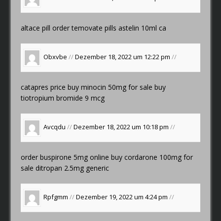
altace pill
order temovate pills
astelin 10ml ca
Obxvbe
//
Dezember 18, 2022 um 12:22 pm
//
catapres price
buy minocin 50mg for sale
buy
tiotropium bromide 9 mcg
Avcqdu
//
Dezember 18, 2022 um 10:18 pm
//
order buspirone 5mg online
buy cordarone 100mg for
sale
ditropan 2.5mg generic
Rpfgmm
//
Dezember 19, 2022 um 4:24 pm
//