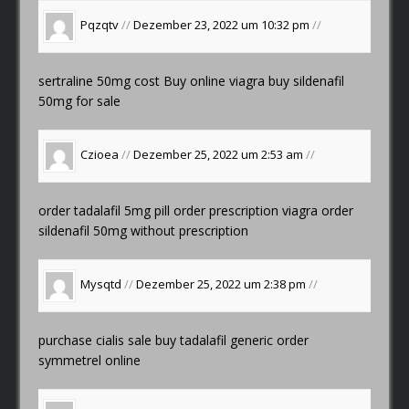
Pqzqtv
//
Dezember 23, 2022 um 10:32 pm
//
sertraline 50mg cost
Buy online viagra
buy sildenafil
50mg for sale
Czioea
//
Dezember 25, 2022 um 2:53 am
//
order tadalafil 5mg pill
order prescription viagra
order
sildenafil 50mg without prescription
Mysqtd
//
Dezember 25, 2022 um 2:38 pm
//
purchase cialis sale
buy tadalafil generic
order
symmetrel online