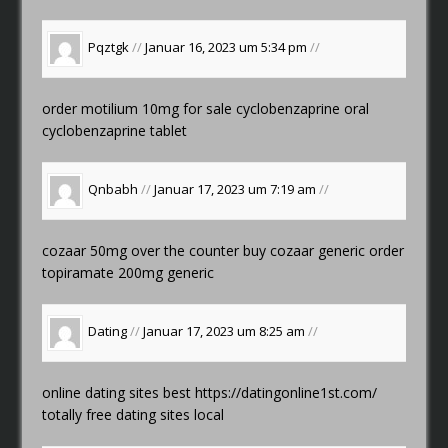
Pqztgk
//
Januar 16, 2023 um 5:34 pm
//
order motilium 10mg for sale
cyclobenzaprine oral
cyclobenzaprine tablet
Qnbabh
//
Januar 17, 2023 um 7:19 am
//
cozaar 50mg over the counter
buy cozaar generic
order
topiramate 200mg generic
Dating
//
Januar 17, 2023 um 8:25 am
//
online dating sites best
https://datingonline1st.com/
totally free dating sites local