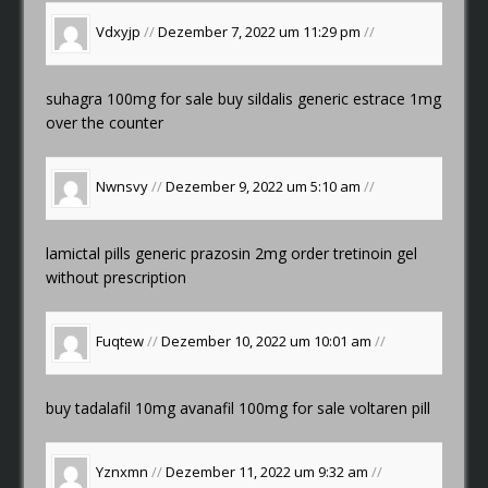
Vdxyjp
//
Dezember 7, 2022 um 11:29 pm
//
suhagra 100mg for sale
buy sildalis generic
estrace 1mg
over the counter
Nwnsvy
//
Dezember 9, 2022 um 5:10 am
//
lamictal pills
generic prazosin 2mg
order tretinoin gel
without prescription
Fuqtew
//
Dezember 10, 2022 um 10:01 am
//
buy tadalafil 10mg
avanafil 100mg for sale
voltaren pill
Yznxmn
//
Dezember 11, 2022 um 9:32 am
//