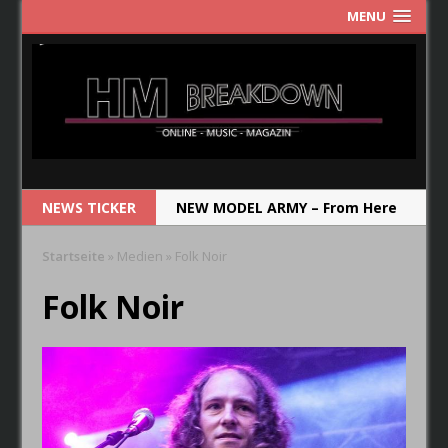
MENU
NEWS TICKER
NEW MODEL ARMY – From Here
RUNRIG – The Last Dance –
Startseite
»
Medien
»
Folk Noir
Farewell Concert
Folk Noir
CRYSTAL BALL – Das Album soll
die Band im Jahr 2019
wiederspiegeln.
FAIRYTALE – Der Elfenthron von