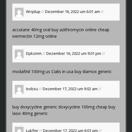
Wrqdup
//
Dezember 16, 2022 um 6:01 am
//
accutane 40mg oral
buy azithromycin online cheap
ivermectin 12mg online
Dpkzmm
//
Dezember 16, 2022 um 9:01 pm
//
modafinil 100mg us
Cialis in usa
buy diamox generic
Ixobsu
//
Dezember 17, 2022 um 9:02 am
//
buy doxycycline generic
doxycycline 100mg cheap
buy
lasix 40mg generic
Lukfmr
//
Dezember 17, 2022 um 6:01 pm
//