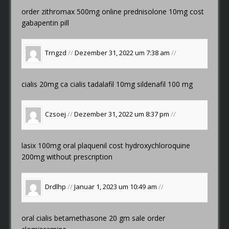
order zithromax 500mg online
prednisolone 10mg cost
gabapentin pill
Trngzd
//
Dezember 31, 2022 um 7:38 am
//
cialis 20mg ca
cialis tadalafil 10mg
sildenafil 100 mg
Czsoej
//
Dezember 31, 2022 um 8:37 pm
//
lasix 100mg oral
plaquenil cost
hydroxychloroquine
200mg without prescription
Drdlhp
//
Januar 1, 2023 um 10:49 am
//
oral cialis
betamethasone 20 gm sale
order