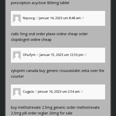
prescription
acyclovir 800mg tablet
Nqsuvg
//
Januar 14, 2023 um 8:48 am
//
cialis 5mg oral
order plavix online cheap
order
clopidogrel online cheap
Ohufym
//
Januar 15, 2023 um 12:53 pm
//
zyloprim canada
buy generic rosuvastatin
zetia over the
counter
Cugpia
//
Januar 16, 2023 um 2:54 am
//
buy methotrexate 2.5mg generic
order methotrexate
2.5mg pill
order reglan 20mg for sale