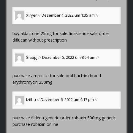
Xlryer
//
Dezember 4, 2022 um 1:35 am
//
buy aldactone 25mg for sale
finasteride sale
order
diflucan without prescription
Slaapj
//
Dezember 5, 2022 um 8:54 am
//
purchase ampicillin for sale
oral bactrim
brand
erythromycin 250mg
Iztlhu
//
Dezember 6, 2022 um 4:17 pm
//
purchase fildena generic
order robaxin 500mg generic
purchase robaxin online