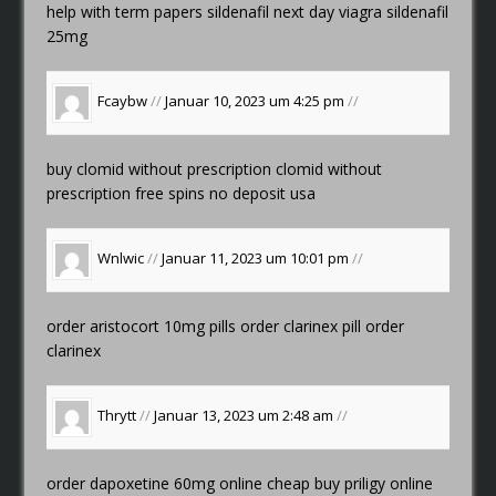
help with term papers
sildenafil next day
viagra sildenafil
25mg
Fcaybw
//
Januar 10, 2023 um 4:25 pm
//
buy clomid without prescription
clomid without
prescription
free spins no deposit usa
Wnlwic
//
Januar 11, 2023 um 10:01 pm
//
order aristocort 10mg pills
order clarinex pill
order
clarinex
Thrytt
//
Januar 13, 2023 um 2:48 am
//
order dapoxetine 60mg online cheap
buy priligy online