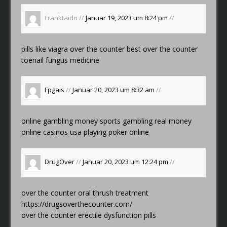
Franktaido //
Januar 19, 2023 um 8:24 pm
//
pills like viagra over the counter
best over the counter
toenail fungus medicine
Fpgais
//
Januar 20, 2023 um 8:32 am
//
online gambling money sports gambling
real money
online casinos usa
playing poker online
DrugOver
//
Januar 20, 2023 um 12:24 pm
//
over the counter oral thrush treatment
https://drugsoverthecounter.com/
over the counter erectile dysfunction pills