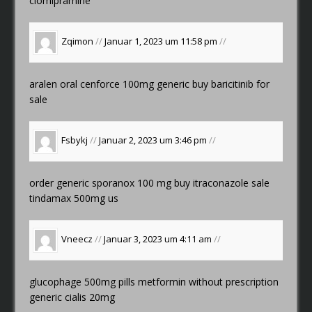
clomipramine
Zqimon
//
Januar 1, 2023 um 11:58 pm
//
aralen oral
cenforce 100mg generic
buy baricitinib for
sale
Fsbykj
//
Januar 2, 2023 um 3:46 pm
//
order generic sporanox 100 mg
buy itraconazole sale
tindamax 500mg us
Vneecz
//
Januar 3, 2023 um 4:11 am
//
glucophage 500mg pills
metformin without prescription
generic cialis 20mg