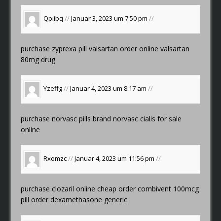
Qpiibq
//
Januar 3, 2023 um 7:50 pm
//
purchase zyprexa pill
valsartan order online
valsartan
80mg drug
Yzeffg
//
Januar 4, 2023 um 8:17 am
//
purchase norvasc pills
brand norvasc
cialis for sale
online
Rxomzc
//
Januar 4, 2023 um 11:56 pm
//
purchase clozaril online cheap
order combivent 100mcg
pill
order dexamethasone generic