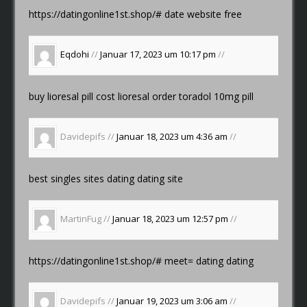
https://datingonline1st.shop/#
date website free
Eqdohi
//
Januar 17, 2023 um 10:17 pm
//
buy lioresal pill
cost lioresal
order toradol 10mg pill
Davidepifs //
Januar 18, 2023 um 4:36 am
//
best singles sites
dating dating site
MartinFug //
Januar 18, 2023 um 12:57 pm
//
https://datingonline1st.shop/#
meet= dating dating
Davidepifs //
Januar 19, 2023 um 3:06 am
//