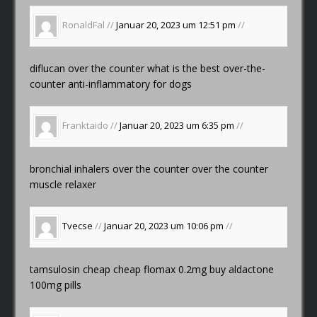
RonaldFal //
Januar 20, 2023 um 12:51 pm
//
diflucan over the counter
what is the best over-the-
counter anti-inflammatory for dogs
Franktaido //
Januar 20, 2023 um 6:35 pm
//
bronchial inhalers over the counter
over the counter
muscle relaxer
Tvecse
//
Januar 20, 2023 um 10:06 pm
//
tamsulosin cheap
cheap flomax 0.2mg
buy aldactone
100mg pills