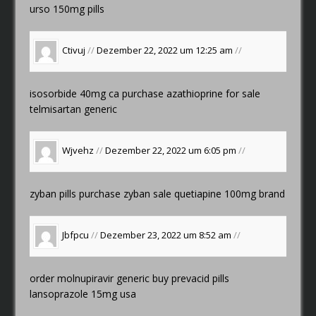
urso 150mg pills
Ctivuj
//
Dezember 22, 2022 um 12:25 am
//
isosorbide 40mg ca
purchase azathioprine for sale
telmisartan generic
Wjvehz
//
Dezember 22, 2022 um 6:05 pm
//
zyban pills
purchase zyban sale
quetiapine 100mg brand
Jbfpcu
//
Dezember 23, 2022 um 8:52 am
//
order molnupiravir generic
buy prevacid pills
lansoprazole 15mg usa