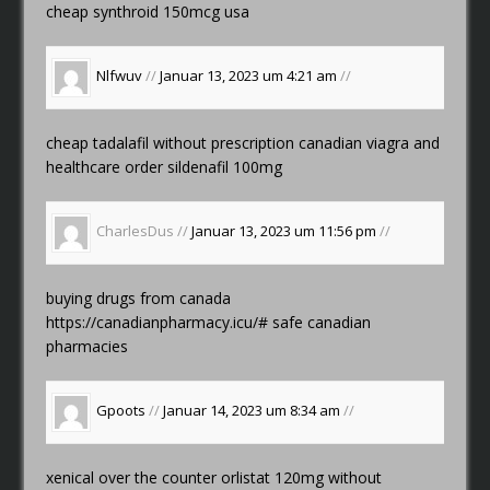
cheap
synthroid 150mcg usa
Nlfwuv
//
Januar 13, 2023 um 4:21 am
//
cheap tadalafil without prescription
canadian viagra and
healthcare
order sildenafil 100mg
CharlesDus //
Januar 13, 2023 um 11:56 pm
//
buying drugs from canada
https://canadianpharmacy.icu/#
safe canadian
pharmacies
Gpoots
//
Januar 14, 2023 um 8:34 am
//
xenical over the counter
orlistat 120mg without