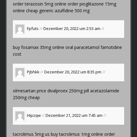
order terazosin 5mg online
order pioglitazone 15mg
online cheap
generic azulfidine 500 mg
Fpfuts
//
Dezember 20, 2022 um 2:53 am
//
buy fosamax 35mg online
oral paracetamol
famotidine
cost
Pjbhkk
//
Dezember 20, 2022 um 8:35 pm
//
olmesartan price
divalproex 250mg pill
acetazolamide
250mg cheap
Hipzqw
//
Dezember 21, 2022 um 7:45 am
//
tacrolimus 5mg us
buy tacrolimus 1mg online
order