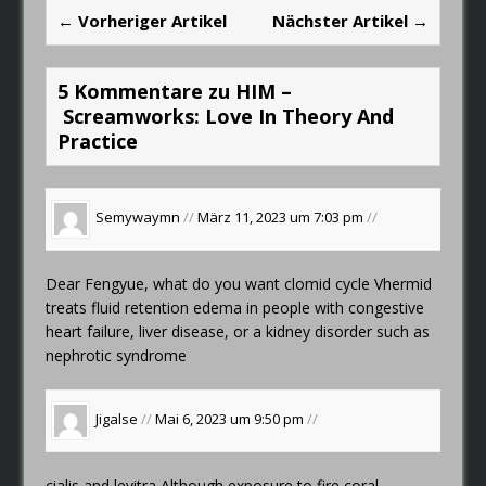
← Vorheriger Artikel
Nächster Artikel →
5 Kommentare zu HIM –
Screamworks: Love In Theory And
Practice
Semywaymn
//
März 11, 2023 um 7:03 pm
//
Dear Fengyue, what do you want
clomid cycle
Vhermid
treats fluid retention edema in people with congestive
heart failure, liver disease, or a kidney disorder such as
nephrotic syndrome
Jigalse
//
Mai 6, 2023 um 9:50 pm
//
cialis and levitra
Although exposure to fire coral