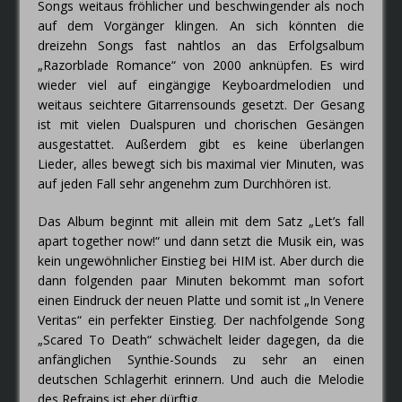
Songs weitaus fröhlicher und beschwingender als noch
auf dem Vorgänger klingen. An sich könnten die
dreizehn Songs fast nahtlos an das Erfolgsalbum
„Razorblade Romance“ von 2000 anknüpfen. Es wird
wieder viel auf eingängige Keyboardmelodien und
weitaus seichtere Gitarrensounds gesetzt. Der Gesang
ist mit vielen Dualspuren und chorischen Gesängen
ausgestattet. Außerdem gibt es keine überlangen
Lieder, alles bewegt sich bis maximal vier Minuten, was
auf jeden Fall sehr angenehm zum Durchhören ist.
Das Album beginnt mit allein mit dem Satz „Let’s fall
apart together now!“ und dann setzt die Musik ein, was
kein ungewöhnlicher Einstieg bei HIM ist. Aber durch die
dann folgenden paar Minuten bekommt man sofort
einen Eindruck der neuen Platte und somit ist „In Venere
Veritas“ ein perfekter Einstieg. Der nachfolgende Song
„Scared To Death“ schwächelt leider dagegen, da die
anfänglichen Synthie-Sounds zu sehr an einen
deutschen Schlagerhit erinnern. Und auch die Melodie
des Refrains ist eher dürftig.