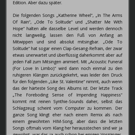
Edition. Aber dazu später.
Die folgenden Songs „Katherine Wheel“, „In The Arms
Of Rain“, „Ode To Solitude“ und „Shatter Me With
Hope“ halten alle dasselbe Level und werden dennoch
nicht langweilig, lassen den Fuß von Anfang an
Mitwippen und sind absolut mitsingbar. „Ode To
Solitude“ hat sogar einen Clap-Gesang-Refrain, der zwar
etwas unerwartet und überflüssig daherkommt aber auf
jeden Fall zum Mitsingen animiert. Mit „Acoustic Funeral
(For Love In Limbo)“ wird dann noch einmal zu den
ruhigeren Klängen zurückgekehrt, was leider den Druck
für den folgenden „Like St. Valentine“ nimmt, auch wenn
das der härteste Song des Albums ist. Der letzte Track
„The Foreboding Sense of Impending Happiness“
kommt mit reinen Synthie-Sounds daher, selbst das
Schlagzeug scheint vom Computer zu kommen. Der
ganze Song klingt eher nach einem Remix als nach
einem gewohnten HIM-Song, aber dass die letzten
Songs oftmals vom Klang her herausstechen sind wir ja
gewohnt, war das ja auch schon bei einigen Vorgänger-