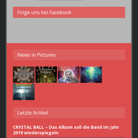
Folge uns bei Facebook
News in Pictures
Letzte Artikel
CRYSTAL BALL – Das Album soll die Band im Jahr
2019 wiederspiegeln.