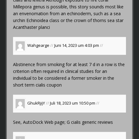
Millepora genus is possible, this story sounds most like
an envenomation from an echinoderm, such as a sea
urchin Echinoidea class or the crown of thorns sea star
Acanthaster planci
Wahgearge
//
Juni 14, 2023 um 4:03 pm
//
Abstinence from smoking for at least 7 d in a row is the
criterion often required in clinical studies for an
individual to be considered a former smoker in the
short term
cialis coupon
GhukRjijY
//
Juli 18, 2023 um 10:50 pm
//
See, AutoDock Web page; G
cialis generic reviews