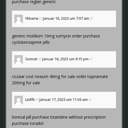
purchase reglan generic
Ykkwrw
//
Januar 16, 2023 um 7:07 am
//
generic motilium 10mg
sumycin order
purchase
cyclobenzaprine pills
Gxmxtr
//
Januar 16, 2023 um 9:15 pm
//
cozaar cost
nexium 40mg for sale
order topiramate
200mg for sale
Litdfb
//
Januar 17, 2023 um 11:56 am
//
lioresal pill
purchase tizanidine without prescription
purchase toradol