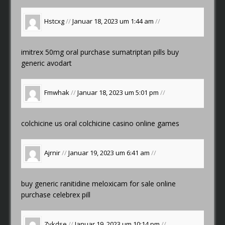
Hstcxg
//
Januar 18, 2023 um 1:44 am
//
imitrex 50mg oral
purchase sumatriptan pills
buy
generic avodart
Fmwhak
//
Januar 18, 2023 um 5:01 pm
//
colchicine us
oral colchicine
casino online games
Ajrnir
//
Januar 19, 2023 um 6:41 am
//
buy generic ranitidine
meloxicam for sale online
purchase celebrex pill
Zykdse
//
Januar 19, 2023 um 10:14 pm
//