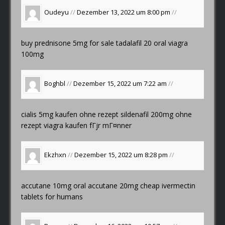
Oudeyu
//
Dezember 13, 2022 um 8:00 pm
//
buy prednisone 5mg for sale
tadalafil 20
oral viagra
100mg
Boghbl
//
Dezember 15, 2022 um 7:22 am
//
cialis 5mg kaufen ohne rezept
sildenafil 200mg ohne
rezept
viagra kaufen fГјr mГ¤nner
Ekzhxn
//
Dezember 15, 2022 um 8:28 pm
//
accutane 10mg oral
accutane 20mg cheap
ivermectin
tablets for humans