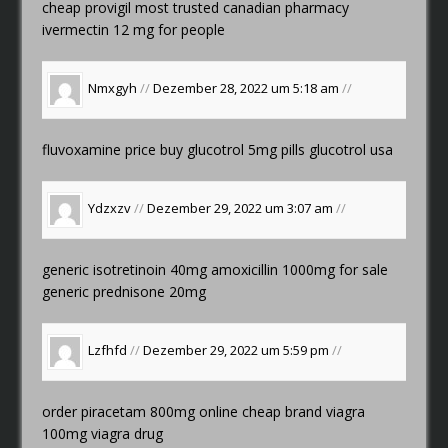
cheap provigil
most trusted canadian pharmacy
ivermectin 12 mg for people
Nmxgyh
//
Dezember 28, 2022 um 5:18 am
//
fluvoxamine price
buy glucotrol 5mg pills
glucotrol usa
Ydzxzv
//
Dezember 29, 2022 um 3:07 am
//
generic isotretinoin 40mg
amoxicillin 1000mg for sale
generic prednisone 20mg
Lzfhfd
//
Dezember 29, 2022 um 5:59 pm
//
order piracetam 800mg online cheap
brand viagra
100mg
viagra drug