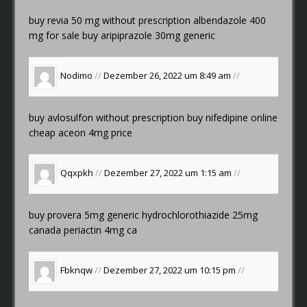
buy revia 50 mg without prescription
albendazole 400
mg for sale
buy aripiprazole 30mg generic
Nodimo
//
Dezember 26, 2022 um 8:49 am
//
buy avlosulfon without prescription
buy nifedipine online
cheap
aceon 4mg price
Qqxpkh
//
Dezember 27, 2022 um 1:15 am
//
buy provera 5mg generic
hydrochlorothiazide 25mg
canada
periactin 4mg ca
Fbknqw
//
Dezember 27, 2022 um 10:15 pm
//