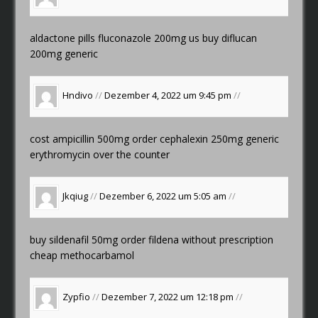
aldactone pills
fluconazole 200mg us
buy diflucan
200mg generic
Hndivo
//
Dezember 4, 2022 um 9:45 pm
//
cost ampicillin 500mg
order cephalexin 250mg generic
erythromycin over the counter
Jkqiug
//
Dezember 6, 2022 um 5:05 am
//
buy sildenafil 50mg
order fildena without prescription
cheap methocarbamol
Zypfio
//
Dezember 7, 2022 um 12:18 pm
//