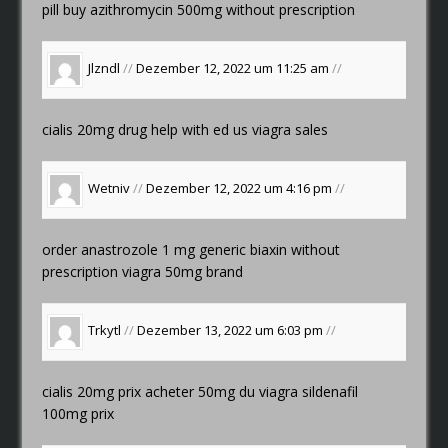
pill
buy azithromycin 500mg without prescription
Jlzndl
//
Dezember 12, 2022 um 11:25 am
//
cialis 20mg drug
help with ed
us viagra sales
Wetniv
//
Dezember 12, 2022 um 4:16 pm
//
order anastrozole 1 mg generic
biaxin without
prescription
viagra 50mg brand
Trkytl
//
Dezember 13, 2022 um 6:03 pm
//
cialis 20mg prix
acheter 50mg du viagra
sildenafil
100mg prix