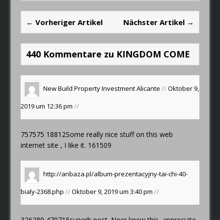
← Vorheriger Artikel
Nächster Artikel →
440 Kommentare zu KINGDOM COME
New Build Property Investment Alicante
//
Oktober 9,
2019 um 12:36 pm
//
757575 18812Some really nice stuff on this web
internet site , I like it. 161509
http://anbaza.pl/album-prezentacyjny-tai-chi-40-
bialy-2368.php
//
Oktober 9, 2019 um 3:40 pm
//
326289 470715superb post. Neer knew this, appreciate