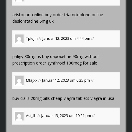
aristocort online buy
order triamcinolone online
desloratadine 5mg uk
Tplejm
//
Januar 12, 2023 um 4:44 pm
//
priligy 30mg us
buy dapoxetine 90mg without
prescription
order synthroid 100mcg for sale
Mlajxx
//
Januar 12, 2023 um 6:25 pm
//
buy cialis 20mg pills
cheap viagra tablets
viagra in usa
Asiglb
//
Januar 13, 2023 um 10:21 pm
//