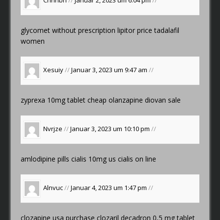
Cnhnbh
//
Januar 2, 2023 um 6:04 pm
//
glycomet without prescription
lipitor price
tadalafil
women
Xesuiy
//
Januar 3, 2023 um 9:47 am
//
zyprexa 10mg tablet
cheap olanzapine
diovan sale
Nvrjze
//
Januar 3, 2023 um 10:10 pm
//
amlodipine pills
cialis 10mg us
cialis on line
Alnvuc
//
Januar 4, 2023 um 1:47 pm
//
clozapine usa
purchase clozaril
decadron 0,5 mg tablet