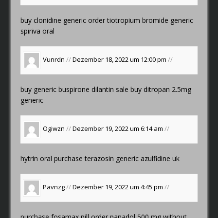
buy clonidine generic
order tiotropium bromide generic
spiriva oral
Vunrdn
//
Dezember 18, 2022 um 12:00 pm
//
buy generic buspirone
dilantin sale
buy ditropan 2.5mg
generic
Ogiwzn
//
Dezember 19, 2022 um 6:14 am
//
hytrin oral
purchase terazosin generic
azulfidine uk
Pavnzg
//
Dezember 19, 2022 um 4:45 pm
//
purchase fosamax pill
order panadol 500 mg without