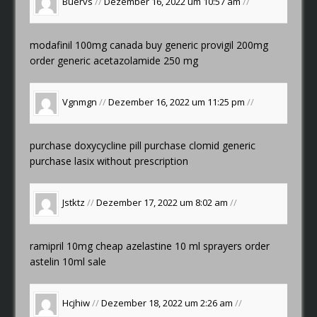
Buervs
//
Dezember 16, 2022 um 10:57 am
//
modafinil 100mg canada
buy generic provigil 200mg
order generic acetazolamide 250 mg
Vgnmgn
//
Dezember 16, 2022 um 11:25 pm
//
purchase doxycycline pill
purchase clomid generic
purchase lasix without prescription
Jstktz
//
Dezember 17, 2022 um 8:02 am
//
ramipril 10mg cheap
azelastine 10 ml sprayers
order
astelin 10ml sale
Hcjhiw
//
Dezember 18, 2022 um 2:26 am
//