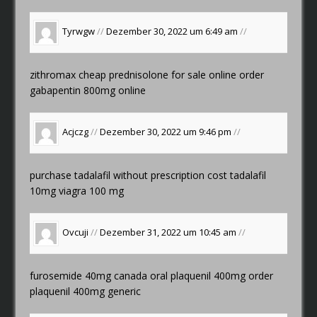
Tyrwgw
//
Dezember 30, 2022 um 6:49 am
//
zithromax cheap
prednisolone for sale online
order
gabapentin 800mg online
Acjczg
//
Dezember 30, 2022 um 9:46 pm
//
purchase tadalafil without prescription
cost tadalafil
10mg
viagra 100 mg
Ovcuji
//
Dezember 31, 2022 um 10:45 am
//
furosemide 40mg canada
oral plaquenil 400mg
order
plaquenil 400mg generic