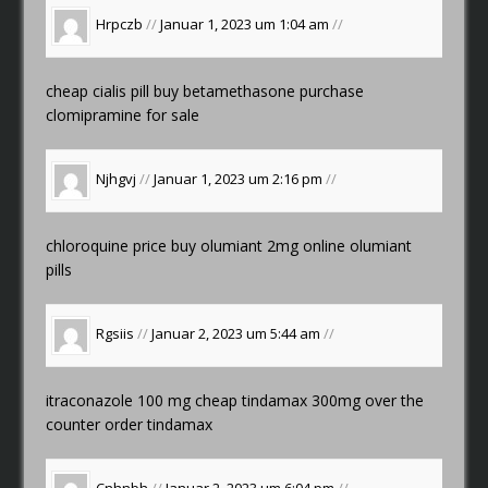
Hrpczb
//
Januar 1, 2023 um 1:04 am
//
cheap cialis pill
buy betamethasone
purchase
clomipramine for sale
Njhgvj
//
Januar 1, 2023 um 2:16 pm
//
chloroquine price
buy olumiant 2mg online
olumiant
pills
Rgsiis
//
Januar 2, 2023 um 5:44 am
//
itraconazole 100 mg cheap
tindamax 300mg over the
counter
order tindamax