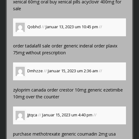
xenical 60mg oral
buy xenical pills
acyclovir 400mg for
sale
Qobhcl
//
Januar 13, 2023 um 10:45 pm
//
order tadalafil sale
order generic inderal
order plavix
75mg without prescription
Dmhzze
//
Januar 15, 2023 um 2:36 am
//
zyloprim canada
order crestor 10mg generic
ezetimibe
10mg over the counter
Jjtqca
//
Januar 15, 2023 um 4:40 pm
//
purchase methotrexate generic
coumadin 2mg usa