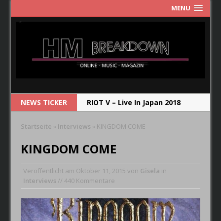
MENU
NEWS TICKER
RIOT V – Live In Japan 2018
NEW MODEL ARMY – From Here
Startseite
»
Interviews
»
KINGDOM COME
RUNRIG – The Last Dance –
KINGDOM COME
Farewell Concert
Veröffentlicht am
Oktober 11, 2015
von
Gisela
in
CRYSTAL BALL – Das Album soll
Interviews
// 440 Kommentare
die Band im Jahr 2019
wiederspiegeln.