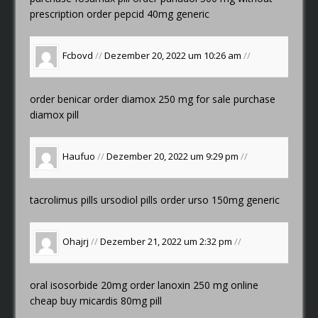
prescription
order pepcid 40mg generic
Fcbovd
//
Dezember 20, 2022 um 10:26 am
//
order benicar
order diamox 250 mg for sale
purchase
diamox pill
Haufuo
//
Dezember 20, 2022 um 9:29 pm
//
tacrolimus pills
ursodiol pills
order urso 150mg generic
Ohajrj
//
Dezember 21, 2022 um 2:32 pm
//
oral isosorbide 20mg
order lanoxin 250 mg online
cheap
buy micardis 80mg pill