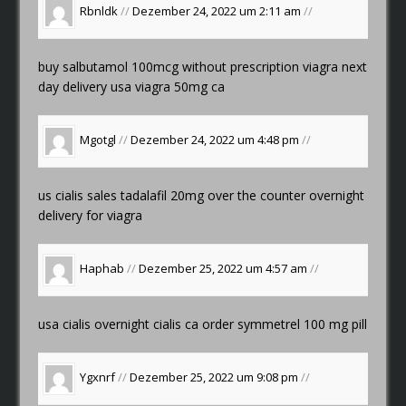
Rbnldk
//
Dezember 24, 2022 um 2:11 am
//
buy salbutamol 100mcg without prescription
viagra next
day delivery usa
viagra 50mg ca
Mgotgl
//
Dezember 24, 2022 um 4:48 pm
//
us cialis sales
tadalafil 20mg over the counter
overnight
delivery for viagra
Haphab
//
Dezember 25, 2022 um 4:57 am
//
usa cialis overnight
cialis ca
order symmetrel 100 mg pill
Ygxnrf
//
Dezember 25, 2022 um 9:08 pm
//