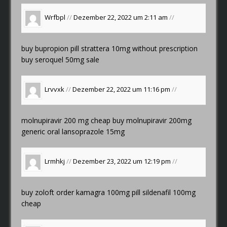
Wrfbpl
//
Dezember 22, 2022 um 2:11 am
//
buy bupropion pill
strattera 10mg without prescription
buy seroquel 50mg sale
Lrvvxk
//
Dezember 22, 2022 um 11:16 pm
//
molnupiravir 200 mg cheap
buy molnupiravir 200mg
generic
oral lansoprazole 15mg
Lrmhkj
//
Dezember 23, 2022 um 12:19 pm
//
buy zoloft
order kamagra 100mg pill
sildenafil 100mg
cheap