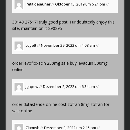
Petit déjeuner
//
Oktober 13, 2019 um 6:21 pm
//
39140 275171truly good post, i undoubtedly enjoy this
site, maintain on it 290295
Loyett
//
November 29, 2022 um 4:08 am
//
order levofloxacin 250mg sale
buy levaquin 500mg
online
Jgrqmw
//
Dezember 2, 2022 um 6:34 am
//
order dutasteride online
cost zofran 8mg
zofran for
sale online
Zkxmyb
//
Dezember 3, 2022 um 2:15 pm
//