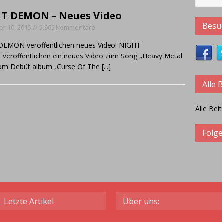
 in Interviews:
CRYSTAL BALL – Das Album soll die Band im Jahr
T DEMON – Neues Video
Besuc
r 10, 2015 // 5.965 Kommentare
EMON veröffentlichen neues Video! NIGHT
eröffentlichen ein neues Video zum Song „Heavy Metal
om Debüt album „Curse Of The
[...]
Alle 
Alle Bei
Folge
Letzte Artikel
Über uns: