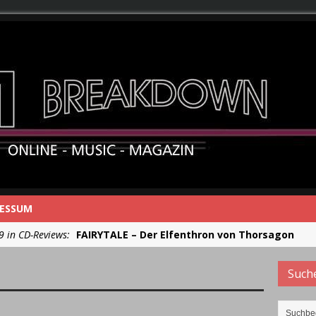
RESSUM
9 in CD-Reviews:
FAIRYTALE – Der Elfenthron von Thorsagon
in CD-Reviews:
RIOT V – Live In Japan 2018
Such
in CD-Reviews:
NEW MODEL ARMY – From Here
in CD-Reviews:
RUNRIG – The Last Dance – Farewell Concert