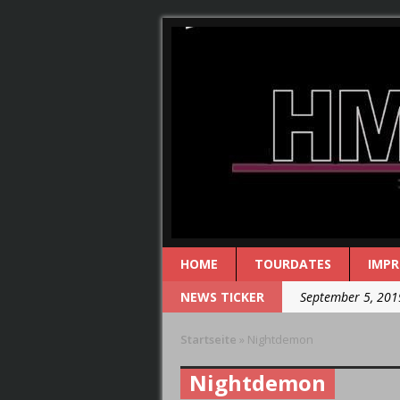
HOME
TOURDATES
IMP
NEWS TICKER
September 5, 201
August 29, 2019 
Startseite
»
Nightdemon
August 29, 2019 
Nightdemon
August 25, 2019 