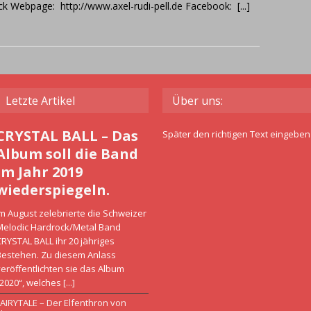
k Webpage: http://www.axel-rudi-pell.de Facebook:
[...]
Letzte Artikel
Über uns:
CRYSTAL BALL – Das
Später den richtigen Text eingeben
Album soll die Band
im Jahr 2019
wiederspiegeln.
m August zelebrierte die Schweizer
Melodic Hardrock/Metal Band
RYSTAL BALL ihr 20 jähriges
Bestehen. Zu diesem Anlass
eröffentlichten sie das Album
„2020“, welches
[...]
FAIRYTALE – Der Elfenthron von