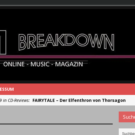
RESSUM
9 in CD-Reviews:
FAIRYTALE – Der Elfenthron von Thorsagon
in CD-Reviews:
RIOT V – Live In Japan 2018
Such
in CD-Reviews:
NEW MODEL ARMY – From Here
in CD-Reviews:
RUNRIG – The Last Dance – Farewell Concert