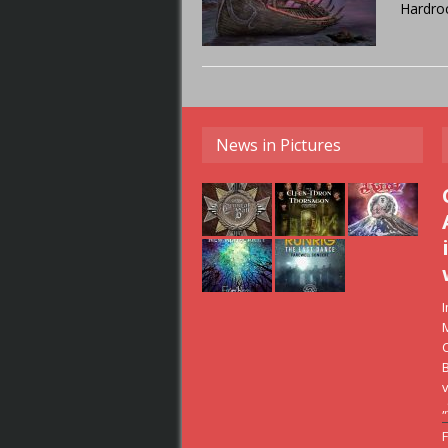
Hardroc
News in Pictures
I
C
v