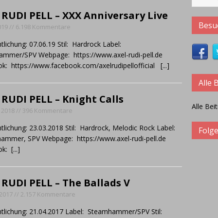
 in Interviews:
CRYSTAL BALL – Das Album soll die Band im Jahr
 RUDI PELL – XXX Anniversary Live
Besuc
 2019 // 6.198 Kommentare
tlichung: 07.06.19 Stil: Hardrock Label:
mmer/SPV Webpage: https://www.axel-rudi-pell.de
k: https://www.facebook.com/axelrudipellofficial
[...]
Alle 
 RUDI PELL – Knight Calls
Alle Bei
 2018 // 396 Kommentare
tlichung: 23.03.2018 Stil: Hardrock, Melodic Rock Label:
Folge
mmer, SPV Webpage: https://www.axel-rudi-pell.de
ok:
[...]
 RUDI PELL – The Ballads V
, 2017 // 2.157 Kommentare
ntlichung: 21.04.2017 Label: Steamhammer/SPV Stil: