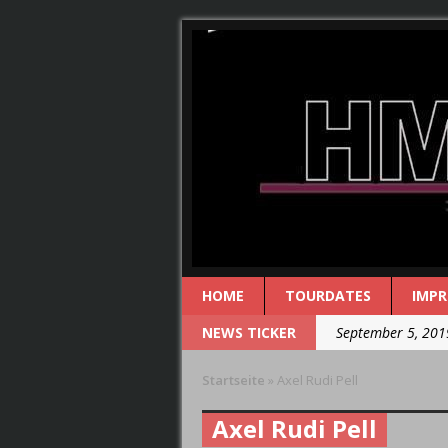
HOME
TOURDATES
IMP
NEWS TICKER
September 5, 201
August 29, 2019 
Startseite
»
Axel Rudi Pell
August 29, 2019 
Axel Rudi Pell
August 25, 2019 