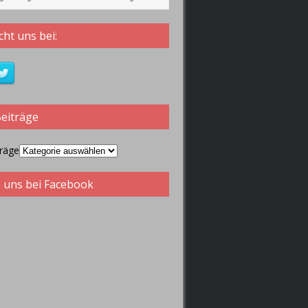
 2019 wiederspiegeln.
ht uns bei:
Beiträge
träge
 uns bei Facebook