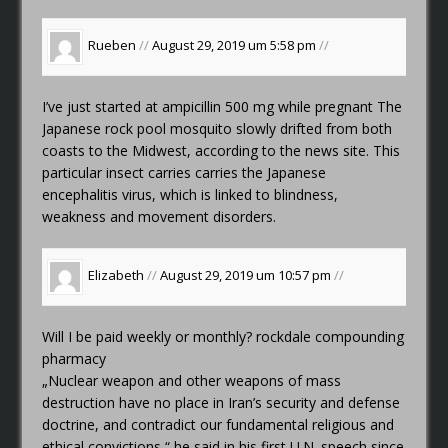
Rueben
//
August 29, 2019 um 5:58 pm
//
I’ve just started at
ampicillin 500 mg while pregnant
The
Japanese rock pool mosquito slowly drifted from both
coasts to the Midwest, according to the news site. This
particular insect carries carries the Japanese
encephalitis virus, which is linked to blindness,
weakness and movement disorders.
Elizabeth
//
August 29, 2019 um 10:57 pm
//
Will I be paid weekly or monthly?
rockdale compounding
pharmacy
„Nuclear weapon and other weapons of mass
destruction have no place in Iran’s security and defense
doctrine, and contradict our fundamental religious and
ethical convictions,“ he said in his first U.N. speech since