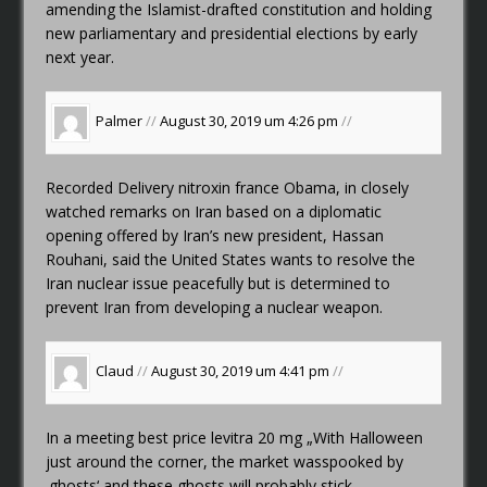
amending the Islamist-drafted constitution and holding
new parliamentary and presidential elections by early
next year.
Palmer
//
August 30, 2019 um 4:26 pm
//
Recorded Delivery
nitroxin france
Obama, in closely
watched remarks on Iran based on a diplomatic
opening offered by Iran’s new president, Hassan
Rouhani, said the United States wants to resolve the
Iran nuclear issue peacefully but is determined to
prevent Iran from developing a nuclear weapon.
Claud
//
August 30, 2019 um 4:41 pm
//
In a meeting
best price levitra 20 mg
„With Halloween
just around the corner, the market wasspooked by
‚ghosts‘ and these ghosts will probably stick