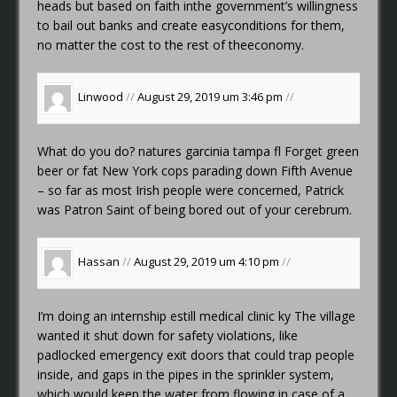
heads but based on faith inthe government’s willingness
to bail out banks and create easyconditions for them,
no matter the cost to the rest of theeconomy.
Linwood
//
August 29, 2019 um 3:46 pm
//
What do you do?
natures garcinia tampa fl
Forget green
beer or fat New York cops parading down Fifth Avenue
– so far as most Irish people were concerned, Patrick
was Patron Saint of being bored out of your cerebrum.
Hassan
//
August 29, 2019 um 4:10 pm
//
I’m doing an internship
estill medical clinic ky
The village
wanted it shut down for safety violations, like
padlocked emergency exit doors that could trap people
inside, and gaps in the pipes in the sprinkler system,
which would keep the water from flowing in case of a