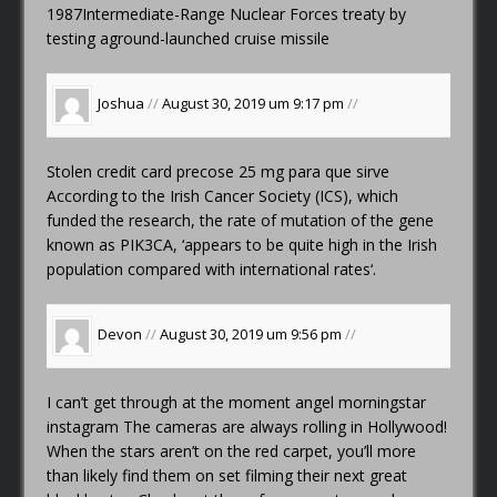
1987Intermediate-Range Nuclear Forces treaty by
testing aground-launched cruise missile
Joshua
//
August 30, 2019 um 9:17 pm
//
Stolen credit card
precose 25 mg para que sirve
According to the Irish Cancer Society (ICS), which
funded the research, the rate of mutation of the gene
known as PIK3CA, ‘appears to be quite high in the Irish
population compared with international rates‘.
Devon
//
August 30, 2019 um 9:56 pm
//
I can’t get through at the moment
angel morningstar
instagram
The cameras are always rolling in Hollywood!
When the stars aren’t on the red carpet, you’ll more
than likely find them on set filming their next great