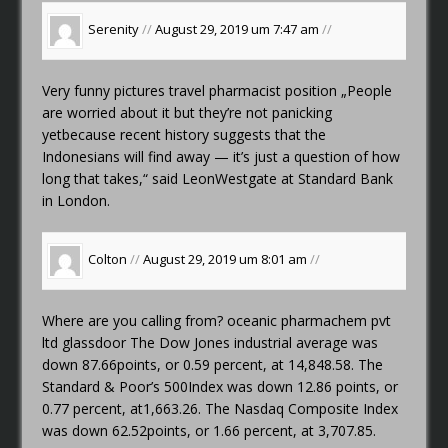
Serenity
//
August 29, 2019 um 7:47 am
//
Very funny pictures
travel pharmacist position
„People
are worried about it but they’re not panicking
yetbecause recent history suggests that the
Indonesians will find away — it’s just a question of how
long that takes,“ said LeonWestgate at Standard Bank
in London.
Colton
//
August 29, 2019 um 8:01 am
//
Where are you calling from?
oceanic pharmachem pvt
ltd glassdoor
The Dow Jones industrial average was
down 87.66points, or 0.59 percent, at 14,848.58. The
Standard & Poor’s 500Index was down 12.86 points, or
0.77 percent, at1,663.26. The Nasdaq Composite Index
was down 62.52points, or 1.66 percent, at 3,707.85.