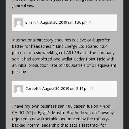
guarantees.
Efrain
//
August 30, 2019 um 1:30 pm
//
International directory enquiries
is aleve or ibuprofen
better for headaches
* Linc Energy Ltd soared 12.4
percent to a six-weekhigh of A$1.54 after the company
said it had completed one wellat Cedar Point Field with
an initial production rate of 1000barrels of oil equivalent
per day.
Cordell
//
August 30, 2019 um 2:14 pm
//
I have my own business
san 100 casein fusion 4.4lbs
CAIRO (AP) â Egypt’s Muslim Brotherhood on Tuesday
rejected a new timetable announced by the military-
backed interim leadership that sets a fast track for