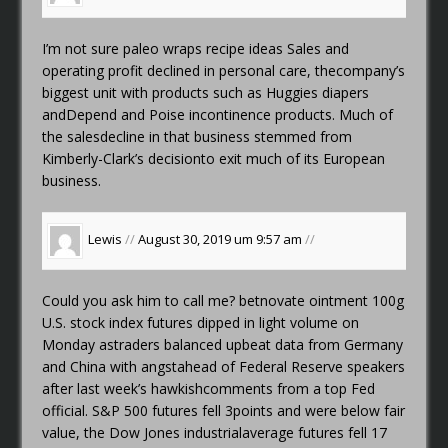
I’m not sure
paleo wraps recipe ideas
Sales and
operating profit declined in personal care, thecompany’s
biggest unit with products such as Huggies diapers
andDepend and Poise incontinence products. Much of
the salesdecline in that business stemmed from
Kimberly-Clark’s decisionto exit much of its European
business.
Lewis
//
August 30, 2019 um 9:57 am
//
Could you ask him to call me?
betnovate ointment 100g
U.S. stock index futures dipped in light volume on
Monday astraders balanced upbeat data from Germany
and China with angstahead of Federal Reserve speakers
after last week’s hawkishcomments from a top Fed
official. S&P 500 futures fell 3points and were below fair
value, the Dow Jones industrialaverage futures fell 17