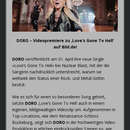
FAIRYTALE – Der Elfenthron von
Thorsagon
DORO – Videopremiere zu ‚Love’s Gone To Hell‘
auf Bild.de!
DORO
veröffentlicht am 01. April ihre neue Single
»Love’s Gone To Hell« bei Nuclear Blast, mit der die
Sängerin nachdrücklich unterstreicht, warum sie
weltweit den Status einer Rock- und Metal-Göttin
besitzt.
Wie es sich für einen so besonderen Song gehört,
setzte
DORO
‚Love’s Gone To Hell‘ auch in einem
eigenen, bildgewaltigen Videoclip um. Aufgenommen in
Top-Locations, wie dem Renaissance-Schloss
Bückeburg, zeigt sich
DORO
in der hochwertigen Video-
Produktion in etlichen eindrucksvollen Szenen so, wie