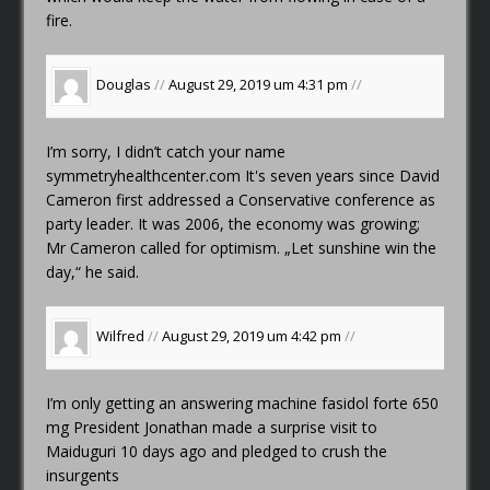
fire.
Douglas
//
August 29, 2019 um 4:31 pm
//
I’m sorry, I didn’t catch your name
symmetryhealthcenter.com
It's seven years since David
Cameron first addressed a Conservative conference as
party leader. It was 2006, the economy was growing;
Mr Cameron called for optimism. „Let sunshine win the
day,“ he said.
Wilfred
//
August 29, 2019 um 4:42 pm
//
I’m only getting an answering machine
fasidol forte 650
mg
President Jonathan made a surprise visit to
Maiduguri 10 days ago and pledged to crush the
insurgents