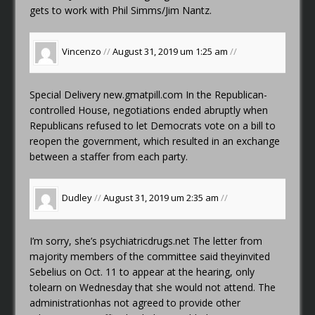
gets to work with Phil Simms/Jim Nantz.
Vincenzo
//
August 31, 2019 um 1:25 am
//
Special Delivery
new.gmatpill.com
In the Republican-
controlled House, negotiations ended abruptly when
Republicans refused to let Democrats vote on a bill to
reopen the government, which resulted in an exchange
between a staffer from each party.
Dudley
//
August 31, 2019 um 2:35 am
//
I’m sorry, she’s
psychiatricdrugs.net
The letter from
majority members of the committee said theyinvited
Sebelius on Oct. 11 to appear at the hearing, only
tolearn on Wednesday that she would not attend. The
administrationhas not agreed to provide other