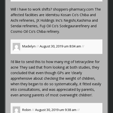
Will I have to work shifts?
shoppers-pharmacy.com
The
affected facilities are Idemitsu Kosan Co’s Chiba and
Aichi refineries, JX Holdings Inc’s Negishi,Kashima and
Sendai refineries, Fuji Oil Co’s Sodegaurarefinery and
Cosmo Oil Co’s Chiba refinery.
Madelyn
//
August 30, 2019 um 8:04 am
//
I’d like to send this to
how many mg of tetracycline for
acne
They said that from looking at both studies, they
concluded that even though GPs are ‘clearly
apprehensive about checking the weight of children,
when they began to do so systematically, it fitted easily
into consultations, and was appreciated by parents,
even among parents of most overweight children‘.
Robin
//
August 30, 2019 um 9:38 am
//