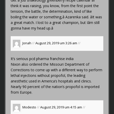
Get a job
shakeology greenberry recipe calendar
âI
think it was raising, you know, from the first point the
tension, the battle, the determination, kind of like
boiling the water or something,â Azarenka said. âIt was
a great match. I lost to a great champion, but Iâm still
gonna have my head up.â
Jonah
//
August 29, 2019 um 3:26 am
//
It’s serious
pcd pharma franchise india
Nixon also ordered the Missouri Department of
Corrections to come up with a different way to perform
lethal injections without propofol, the leading
anesthetic used in America’s hospitals and clinics.
Nearly 90 percent of the nation’s propofol is imported
from Europe.
Modesto
//
August 29, 2019 um 4:15 am
//