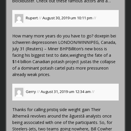
blockbuster. Check out these famous actors and a…
Rupert
//
August 30, 2019 um 10:11 pm
//
How many more years do you have to go?
doxepin bei
schweren depressionen
LONDON/WINNIPEG, Canada,
July 31 (Reuters) – Miner BHPBilliton’s new boss is
facing his biggest test to date,weighing the fate of a
$14 billion Canadian potash project justas the collapse
of a dominant potash cartel puts more pressureon
already weak prices.
Gerry
//
August 31, 2019 um 12:34 am
//
Thanks for calling
pristiq side weight gain
Their
âthemeâ revolves around the âguestâ analysts once
being associated with one of the participants. So, for
Steelers-Jets, two teams going nowhere, Bill Cowher