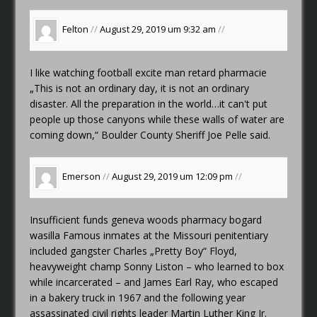
Felton
//
August 29, 2019 um 9:32 am
//
I like watching football
excite man retard pharmacie
„This is not an ordinary day, it is not an ordinary
disaster. All the preparation in the world…it can't put
people up those canyons while these walls of water are
coming down,“ Boulder County Sheriff Joe Pelle said.
Emerson
//
August 29, 2019 um 12:09 pm
//
Insufficient funds
geneva woods pharmacy bogard
wasilla
Famous inmates at the Missouri penitentiary
included gangster Charles „Pretty Boy“ Floyd,
heavyweight champ Sonny Liston – who learned to box
while incarcerated – and James Earl Ray, who escaped
in a bakery truck in 1967 and the following year
assassinated civil rights leader Martin Luther King Jr.