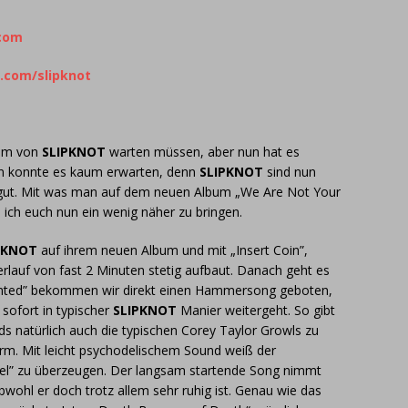
.com
.com/slipknot
bum von
SLIPKNOT
warten müssen, aber nun hat es
Man konnte es kaum erwarten, denn
SLIPKNOT
sind nun
gut. Mit was man auf dem neuen Album „We Are Not Your
 ich euch nun ein wenig näher zu bringen.
PKNOT
auf ihrem neuen Album und mit „Insert Coin”,
erlauf von fast 2 Minuten stetig aufbaut. Danach geht es
sainted” bekommen wir direkt einen Hammersong geboten,
sofort in typischer
SLIPKNOT
Manier weitergeht. So gibt
 natürlich auch die typischen Corey Taylor Growls zu
urm. Mit leicht psychodelischem Sound weiß der
uel” zu überzeugen. Der langsam startende Song nimmt
bwohl er doch trotz allem sehr ruhig ist. Genau wie das