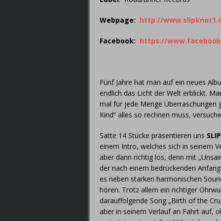
Webpage:
http://www.slipknot1
Facebook
:
https://www.facebook
Fünf Jahre hat man auf ein neues Al
endlich das Licht der Welt erblickt. 
mal für jede Menge Überraschungen 
Kind“ alles so rechnen muss, versuche
Satte 14 Stücke präsentieren uns
SLI
einem Intro, welches sich in seinem V
aber dann richtig los, denn mit „Un
der nach einem bedrückenden Anfang 
es neben starken harmonischen Sounds
hören. Trotz allem ein richtiger Ohrw
darauffolgende Song „Birth of the Cr
aber in seinem Verlauf an Fahrt auf, o