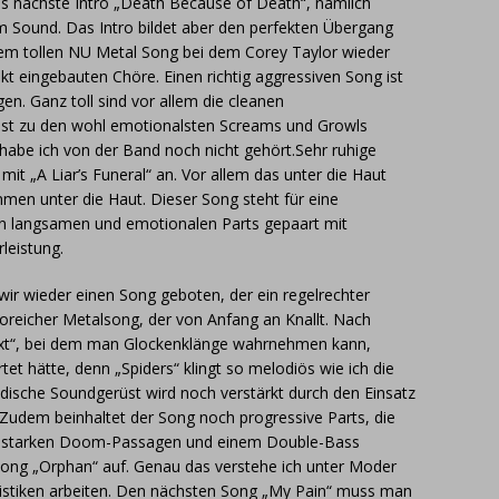
 das nächste Intro „Death Because of Death“, nämlich
em Sound. Das Intro bildet aber den perfekten Übergang
em tollen NU Metal Song bei dem Corey Taylor wieder
fekt eingebauten Chöre. Einen richtig aggressiven Song ist
gen. Ganz toll sind vor allem die cleanen
ast zu den wohl emotionalsten Screams und Growls
habe ich von der Band noch nicht gehört.Sehr ruhige
it „A Liar’s Funeral“ an. Vor allem das unter die Haut
men unter die Haut. Dieser Song steht für eine
n langsamen und emotionalen Parts gepaart mit
leistung.
r wieder einen Song geboten, der ein regelrechter
poreicher Metalsong, der von Anfang an Knallt. Nach
ext“, bei dem man Glockenklänge wahrnehmen kann,
rtet hätte, denn „Spiders“ klingt so melodiös wie ich die
ische Soundgerüst wird noch verstärkt durch den Einsatz
 Zudem beinhaltet der Song noch progressive Parts, die
t starken Doom-Passagen und einem Double-Bass
Song „Orphan“ auf. Genau das verstehe ich unter Moder
ilistiken arbeiten. Den nächsten Song „My Pain“ muss man