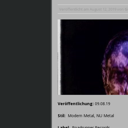
September 7, 2019
Veröffentlicht am
August 12, 2019
von
G
Veröffentlichung:
09.08.19
Stil:
Modern Metal, NU Metal
Label
:
Roadrunner Records