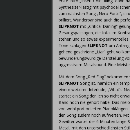
erste Intro „Insert Coin“ klingt dann
Synthesizer-lastig mit psychodelisch
zum nächsten Song „Nero Forte“, ein
brilliert. Wunderbar sind auch die per
SLIPKNOT
mit „Critical Darling“ gelun
Gesangspassagen, die total im Kontr
stehen und so etwas experimentelles 
Töne schlagen
SLIPKNOT
am Anfang m
gehend geschriene „Liar“ geht vollkom
bewunderungswürdige Darstellung vo
aggressivem Metalsound. Eine Meister
Mit dem Song „Red Flag“ bekommen wi
SLIPKNOT
Song ist, nämlich ein tem
einem weiteren Interlude, „What´s N
startet ein Song den ich so nicht erwa
Band noch nie gehört habe. Das melod
von wohl portionierten Pianoklängen.
den Song zudem noch aufwerten. Mi
Gewitter wartet der 6 Minuten lange 
Metal, mit den unterschiedlichsten St