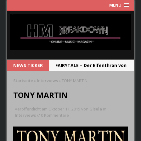
MENU
NEWS TICKER
FAIRYTALE – Der Elfenthron von
Thorsagon
Startseite
»
Interviews
»
TONY MARTIN
RIOT V – Live In Japan 2018
TONY MARTIN
NEW MODEL ARMY – From Here
Veröffentlicht am
Oktober 11, 2015
von
Gisela
in
RUNRIG – The Last Dance –
Interviews
// 0 Kommentare
Farewell Concert
CRYSTAL BALL – Das Album soll