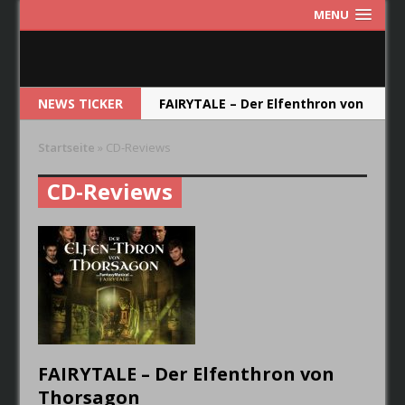
MENU
NEWS TICKER
FAIRYTALE – Der Elfenthron von
Thorsagon
Startseite
»
CD-Reviews
RIOT V – Live In Japan 2018
CD-Reviews
NEW MODEL ARMY – From Here
RUNRIG – The Last Dance –
Farewell Concert
CRYSTAL BALL – Das Album soll
die Band im Jahr 2019
wiederspiegeln.
FAIRYTALE – Der Elfenthron von
Thorsagon