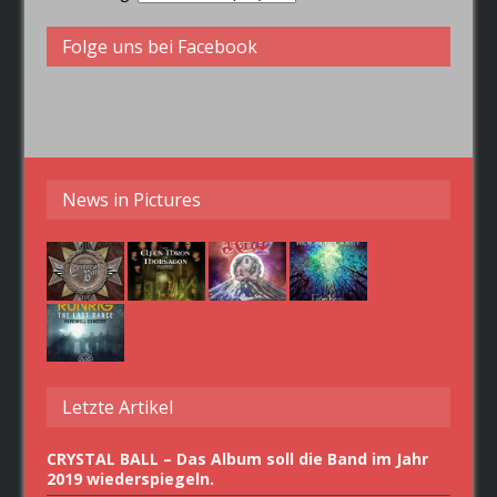
Folge uns bei Facebook
News in Pictures
Letzte Artikel
CRYSTAL BALL – Das Album soll die Band im Jahr
2019 wiederspiegeln.