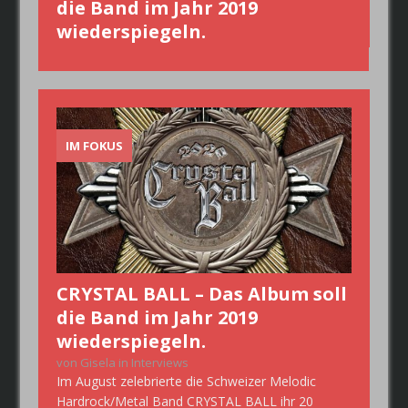
die Band im Jahr 2019
v
wiederspiegeln.
IM FOKUS
CRYSTAL BALL – Das Album soll
die Band im Jahr 2019
wiederspiegeln.
von Gisela in Interviews
Im August zelebrierte die Schweizer Melodic
Hardrock/Metal Band CRYSTAL BALL ihr 20