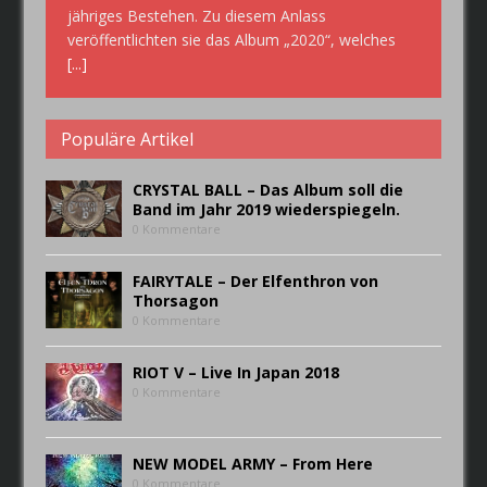
jähriges Bestehen. Zu diesem Anlass
veröffentlichten sie das Album „2020“, welches
[...]
Populäre Artikel
CRYSTAL BALL – Das Album soll die
Band im Jahr 2019 wiederspiegeln.
0 Kommentare
FAIRYTALE – Der Elfenthron von
Thorsagon
0 Kommentare
RIOT V – Live In Japan 2018
0 Kommentare
NEW MODEL ARMY – From Here
0 Kommentare