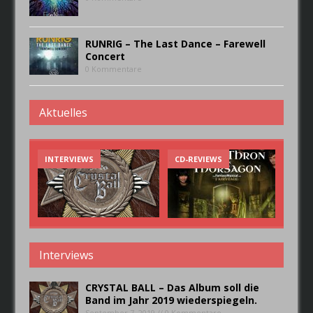
RUNRIG – The Last Dance – Farewell
Concert
0 Kommentare
Aktuelles
INTERVIEWS
CD-REVIEWS
CD
Interviews
CRYSTAL BALL – Das Album soll die
Band im Jahr 2019 wiederspiegeln.
September 7, 2019 // 0 Kommentare