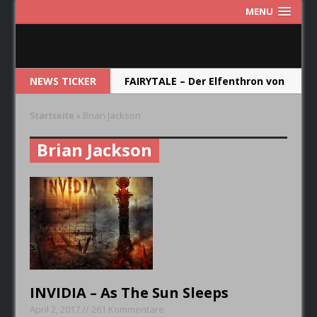
MENU
NEWS TICKER
FAIRYTALE – Der Elfenthron von
Thorsagon
Startseite
»
Brian Jackson
RIOT V – Live In Japan 2018
Brian Jackson
NEW MODEL ARMY – From Here
RUNRIG – The Last Dance –
Farewell Concert
CRYSTAL BALL – Das Album soll
die Band im Jahr 2019
wiederspiegeln.
INVIDIA – As The Sun Sleeps
April 2, 2017 // 261 Kommentare