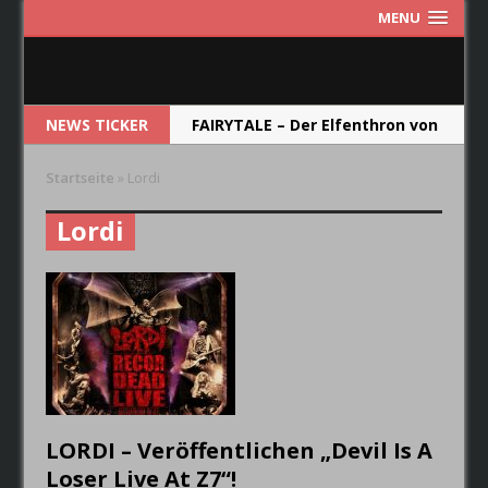
MENU
NEWS TICKER
FAIRYTALE – Der Elfenthron von
Thorsagon
Startseite
»
Lordi
RIOT V – Live In Japan 2018
Lordi
NEW MODEL ARMY – From Here
RUNRIG – The Last Dance –
Farewell Concert
CRYSTAL BALL – Das Album soll
die Band im Jahr 2019
wiederspiegeln.
LORDI – Veröffentlichen „Devil Is A
Loser Live At Z7“!