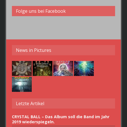
Folge uns bei Facebook
News in Pictures
Letzte Artikel
CRYSTAL BALL – Das Album soll die Band im Jahr
2019 wiederspiegeln.