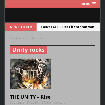
MENU
NEWS TICKER
FAIRYTALE – Der Elfenthron von
Thorsagon
Startseite
»
Unity rocks
RIOT V – Live In Japan 2018
Unity rocks
NEW MODEL ARMY – From Here
RUNRIG – The Last Dance –
Farewell Concert
CRYSTAL BALL – Das Album soll
die Band im Jahr 2019
wiederspiegeln.
THE UNITY – Rise
September 17, 2018 // 276 Kommentare