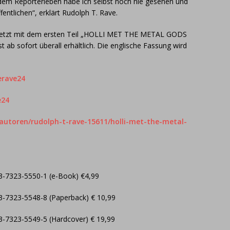
dem Reporterleben habe ich selbst noch nie gesehen und
fentlichen“, erklärt Rudolph T. Rave.
nt jetzt mit dem ersten Teil „HOLLI MET THE METAL GODS
t ab sofort überall erhältlich. Die englische Fassung wird
erave24
e24
e/autoren/rudolph-t-rave-15611/holli-met-the-metal-
-3-7323-5550-1 (e-Book) €4,99
-3-7323-5548-8 (Paperback) € 10,99
-3-7323-5549-5 (Hardcover) € 19,99