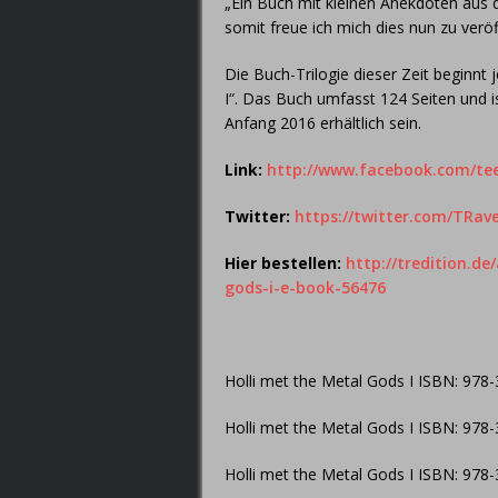
„Ein Buch mit kleinen Anekdoten aus 
somit freue ich mich dies nun zu veröf
Die Buch-Trilogie dieser Zeit begin
I“. Das Buch umfasst 124 Seiten und is
Anfang 2016 erhältlich sein.
Link:
http://www.facebook.com/te
Twitter:
https://twitter.com/TRav
Hier bestellen:
http://tredition.d
gods-i-e-book-56476
Holli met the Metal Gods I ISBN: 978
Holli met the Metal Gods I ISBN: 978
Holli met the Metal Gods I ISBN: 978