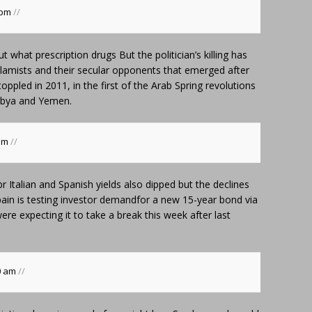
 pm
//
ut what prescription drugs
But the politician’s killing has
lamists and their secular opponents that emerged after
oppled in 2011, in the first of the Arab Spring revolutions
Libya and Yemen.
 pm
//
br
Italian and Spanish yields also dipped but the declines
ain is testing investor demandfor a new 15-year bond via
ere expecting it to take a break this week after last
10 am
//