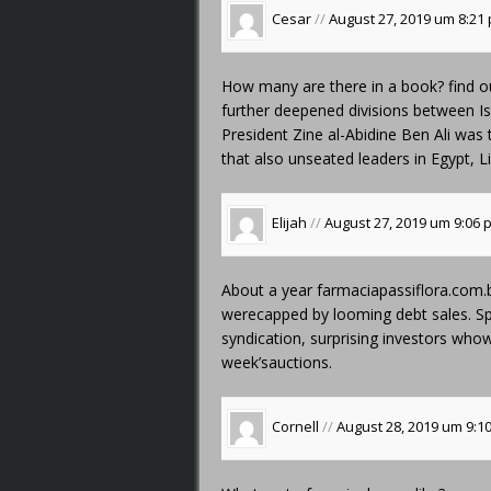
Cesar
//
August 27, 2019 um 8:21
How many are there in a book?
find o
further deepened divisions between Is
President Zine al-Abidine Ben Ali was t
that also unseated leaders in Egypt, 
Elijah
//
August 27, 2019 um 9:06
About a year
farmaciapassiflora.com.
werecapped by looming debt sales. Sp
syndication, surprising investors whow
week’sauctions.
Cornell
//
August 28, 2019 um 9: