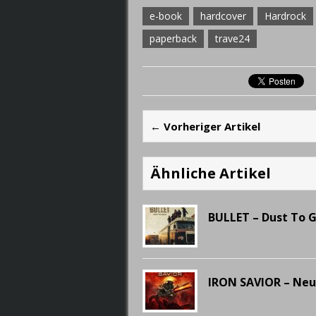
e-book
hardcover
Hardrock
paperback
trave24
← Vorheriger Artikel
Ähnliche Artikel
BULLET – Dust To 
IRON SAVIOR – Ne