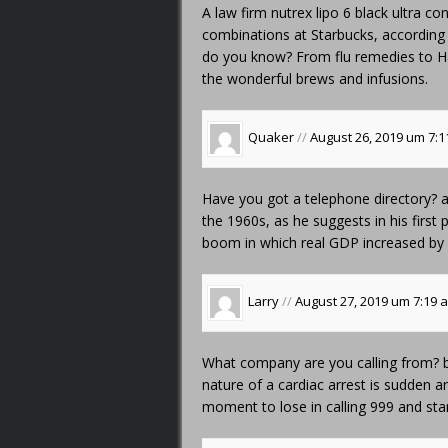
A law firm
nutrex lipo 6 black ultra co
combinations at Starbucks, according
do you know? From flu remedies to Har
the wonderful brews and infusions.
Quaker
//
August 26, 2019 um 7:
Have you got a telephone directory?
a
the 1960s, as he suggests in his firs
boom in which real GDP increased by 
Larry
//
August 27, 2019 um 7:19
What company are you calling from?
nature of a cardiac arrest is sudden a
moment to lose in calling 999 and st