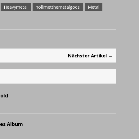
Heavymetal
hollimetthemetalgods
Metal
Nächster Artikel →
Gold
ues Album