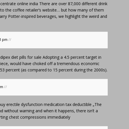
ncentrate online india
There are over 87,000 different drink
 to the coffee retailer’s website… but how many of them
ry Potter-inspired beverages, we highlight the weird and
11 pm
//
dipex diet pills for sale
Adopting a 4.5 percent target in
t piece, would have choked off a tremendous economic
53 percent (as compared to 15 percent during the 2000s).
 am
//
buy erectile dysfunction medication tax deductible
„The
nd without warning and when it happens, there isn’t a
arting chest compressions immediately