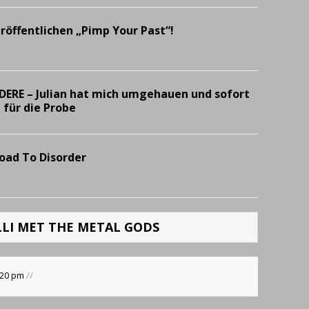
öffentlichen „Pimp Your Past“!
RE – Julian hat mich umgehauen und sofort
 für die Probe
oad To Disorder
LLI MET THE METAL GODS
:20 pm
//