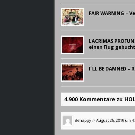
FAIR WARNING – Ver
LACRIMAS PROFUNDE
einen Flug gebucht
I´LL BE DAMNED – R
4.900 Kommentare zu HO
Behappy
//
August 26, 2019 um 4