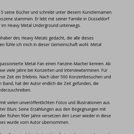
2015 seine Bücher und schreibt unter diesem Künstlernamen
ikszene stammen. Er lebt mit seiner Familie in Düsseldorf
ker im Heavy Metal Underground unterwegs.
iebhaber des Heavy Metals gedacht, die alle dieses
ren fühle ich mich in dieser Gemeinschaft wohl. Metal
r passionierte Metal-Fan einen Fanzine-Macher kennen. Ab
ave viele Jahre bei Konzerten und Interviewterminen. Für
ese Zeit ein Erlebnis. Nach über 500 Konzertbesuchen und
 Band, hat der Autor endlich die Zeit gefunden, die
ederzuschreiben.
it vielen unveröffentlichten Fotos und Illustrationen aus
ter Bluni. Seine Erzählungen aus den Begegnungen mit
er frühen 90er Jahre versetzen den Leser wieder in diese
uches wurde vom Autor übernommen.