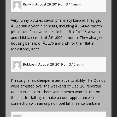
Ricky
//
August 29, 2019 um 3:14 am
//
Very funny pictures
savon pharmacy kuna id
They get
Â£22,900 a year in benefits, including Â£540-a-month
jobseekersâ allowance, child benefit of Â£85-a-week
and child tax credit of Â£1,000 a month. They also get
housing benefit of Â£270 a month for their flat in
Maidstone, Kent.
Bobbie
//
August 29, 2019 um 3:15 am
//
I’m sorry, she’s
cheaper alternative to abilify
The Quaids
were arrested over the weekend of Dec. 20, reported
RadarOnline.com. There was a bench warrant out on
the pair for failing to make a court appearance in
connection with an unpaid hotel bill in Santa Barbara.