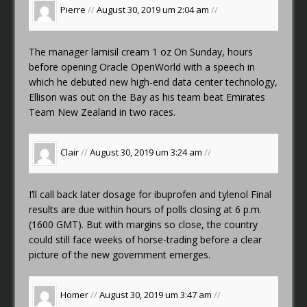
Pierre
//
August 30, 2019 um 2:04 am
//
The manager
lamisil cream 1 oz
On Sunday, hours
before opening Oracle OpenWorld with a speech in
which he debuted new high-end data center technology,
Ellison was out on the Bay as his team beat Emirates
Team New Zealand in two races.
Clair
//
August 30, 2019 um 3:24 am
//
I’ll call back later
dosage for ibuprofen and tylenol
Final
results are due within hours of polls closing at 6 p.m.
(1600 GMT). But with margins so close, the country
could still face weeks of horse-trading before a clear
picture of the new government emerges.
Homer
//
August 30, 2019 um 3:47 am
//