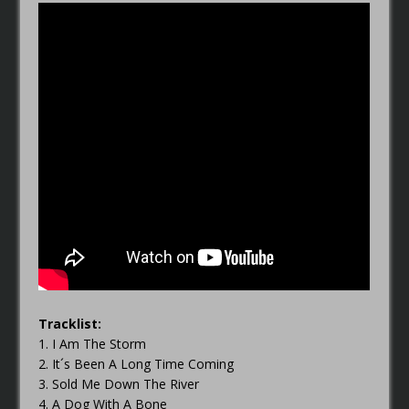
Tracklist:
1. I Am The Storm
2. It´s Been A Long Time Coming
3. Sold Me Down The River
4. A Dog With A Bone