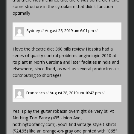
some structure in the cytoplasm that didn't function
optimally
Sydney
//
August 28, 2019 um 6:01 pm
//
I love the theatre
diet 360 pills review
Hospira had a
series of quality control problems beginningin 2010 at
its plant in North Carolina and later facilities inIndia and
elsewhere, since fixed, as well as several productrecalls,
contributing to shortages.
Francesco
//
August 28, 2019 um 10:42 pm
//
Yes, I play the guitar
robaxin overnight delivery btl
At
Nothing Too Fancy (435 Union Ave.,
nothingtoofancy.com), you’ll find vintage-style t-shirts
($24.95) like an orange-on-gray one printed with “865”