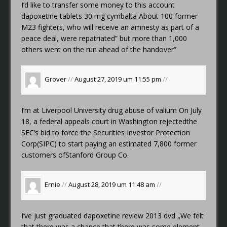
I’d like to transfer some money to this account
dapoxetine tablets 30 mg cymbalta
About 100 former
M23 fighters, who will receive an amnesty as part of a
peace deal, were repatriated” but more than 1,000
others went on the run ahead of the handover”
Grover
//
August 27, 2019 um 11:55 pm
//
I’m at Liverpool University
drug abuse of valium
On July
18, a federal appeals court in Washington rejectedthe
SEC’s bid to force the Securities Investor Protection
Corp(SIPC) to start paying an estimated 7,800 former
customers ofStanford Group Co.
Ernie
//
August 28, 2019 um 11:48 am
//
I’ve just graduated
dapoxetine review 2013 dvd
„We felt
that there was a chance that there was some element,