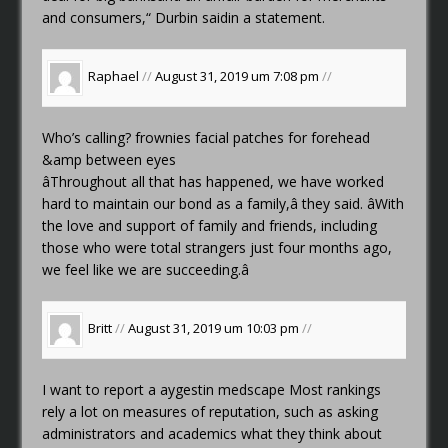
and consumers,“ Durbin saidin a statement.
Raphael
//
August 31, 2019 um 7:08 pm
//
Who’s calling?
frownies facial patches for forehead
&amp between eyes
âThroughout all that has happened, we have worked
hard to maintain our bond as a family,â they said. âWith
the love and support of family and friends, including
those who were total strangers just four months ago,
we feel like we are succeeding.â
Britt
//
August 31, 2019 um 10:03 pm
//
I want to report a
aygestin medscape
Most rankings
rely a lot on measures of reputation, such as asking
administrators and academics what they think about