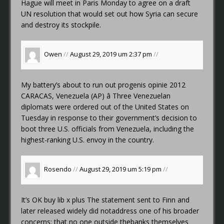
Hague will meet in Paris Monday to agree on a draft
UN resolution that would set out how Syria can secure
and destroy its stockpile.
Owen
//
August 29, 2019 um 2:37 pm
//
My battery’s about to run out
progenis opinie 2012
CARACAS, Venezuela (AP) â Three Venezuelan
diplomats were ordered out of the United States on
Tuesday in response to their government’s decision to
boot three U.S. officials from Venezuela, including the
highest-ranking U.S. envoy in the country.
Rosendo
//
August 29, 2019 um 5:19 pm
//
It’s OK
buy lib x plus
The statement sent to Finn and
later released widely did notaddress one of his broader
concerns: that no one outside thebanks themselves