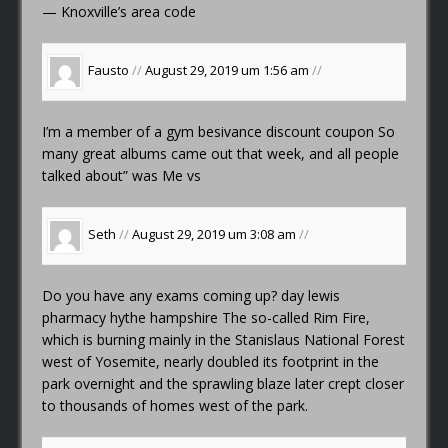
— Knoxville’s area code
Fausto
//
August 29, 2019 um 1:56 am
//
I’m a member of a gym
besivance discount coupon
So
many great albums came out that week, and all people
talked about” was Me vs
Seth
//
August 29, 2019 um 3:08 am
//
Do you have any exams coming up?
day lewis
pharmacy hythe hampshire
The so-called Rim Fire,
which is burning mainly in the Stanislaus National Forest
west of Yosemite, nearly doubled its footprint in the
park overnight and the sprawling blaze later crept closer
to thousands of homes west of the park.