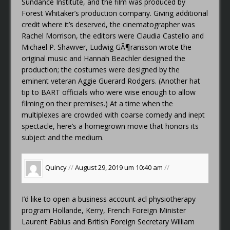
Sundance Institute, and the film was produced by
Forest Whitaker’s production company. Giving additional
credit where it’s deserved, the cinematographer was
Rachel Morrison, the editors were Claudia Castello and
Michael P. Shawver, Ludwig GÃ¶ransson wrote the
original music and Hannah Beachler designed the
production; the costumes were designed by the
eminent veteran Aggie Guerard Rodgers. (Another hat
tip to BART officials who were wise enough to allow
filming on their premises.) At a time when the
multiplexes are crowded with coarse comedy and inept
spectacle, here’s a homegrown movie that honors its
subject and the medium.
Quincy
//
August 29, 2019 um 10:40 am
//
I’d like to open a business account
acl physiotherapy
program
Hollande, Kerry, French Foreign Minister
Laurent Fabius and British Foreign Secretary William