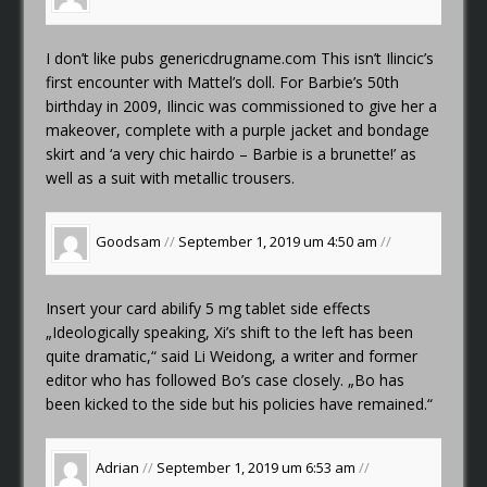
I don’t like pubs
genericdrugname.com
This isn’t Ilincic’s
first encounter with Mattel’s doll. For Barbie’s 50th
birthday in 2009, Ilincic was commissioned to give her a
makeover, complete with a purple jacket and bondage
skirt and ‘a very chic hairdo – Barbie is a brunette!’ as
well as a suit with metallic trousers.
Goodsam
//
September 1, 2019 um 4:50 am
//
Insert your card
abilify 5 mg tablet side effects
„Ideologically speaking, Xi’s shift to the left has been
quite dramatic,“ said Li Weidong, a writer and former
editor who has followed Bo’s case closely. „Bo has
been kicked to the side but his policies have remained.“
Adrian
//
September 1, 2019 um 6:53 am
//