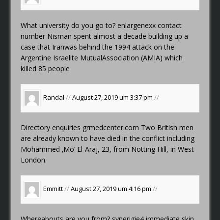
What university do you go to?
enlargenexx contact
number
Nisman spent almost a decade building up a
case that Iranwas behind the 1994 attack on the
Argentine Israelite MutualAssociation (AMIA) which
killed 85 people
Randal
//
August 27, 2019 um 3:37 pm
//
Directory enquiries
grmedcenter.com
Two British men
are already known to have died in the conflict including
Mohammed ‚Mo‘ El-Araj, 23, from Notting Hill, in West
London.
Emmitt
//
August 27, 2019 um 4:16 pm
//
Whereabouts are you from?
synerigie4 immediate skin