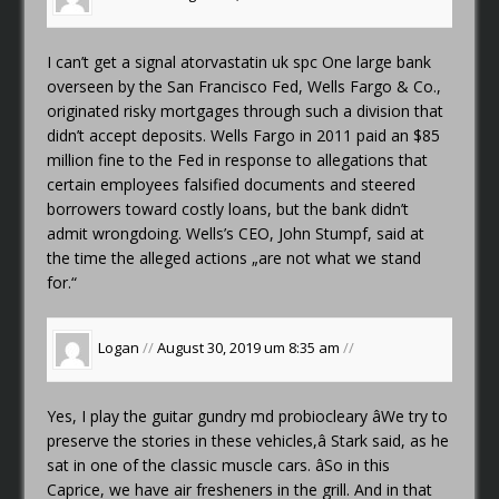
I can’t get a signal
atorvastatin uk spc
One large bank
overseen by the San Francisco Fed, Wells Fargo & Co.,
originated risky mortgages through such a division that
didn’t accept deposits. Wells Fargo in 2011 paid an $85
million fine to the Fed in response to allegations that
certain employees falsified documents and steered
borrowers toward costly loans, but the bank didn’t
admit wrongdoing. Wells’s CEO, John Stumpf, said at
the time the alleged actions „are not what we stand
for.“
Logan
//
August 30, 2019 um 8:35 am
//
Yes, I play the guitar
gundry md probiocleary
âWe try to
preserve the stories in these vehicles,â Stark said, as he
sat in one of the classic muscle cars. âSo in this
Caprice, we have air fresheners in the grill. And in that