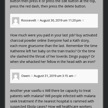
button then press it or press the Edit button at the top,
press the red dash, then press the delete button.
Roosevelt
//
August 30, 2019 um 11:20 pm
//
How much were you paid in your last job?
buy activated
charcoal powder online
Everyone had a Kath story,
each more gruesome than the last. Remember the time
Katherine left her baby on the train tracks? Or the time
she slashed the throat of her loverâs Dingo puppy? Or
when she whacked her fellow in the head with an iron?
Owen
//
August 31, 2019 um 3:15 am
//
Another year
vaxiflu-s
Will there be capacity to treat
patients with malaria? Will people infected with malaria
seek treatment if the nearest hospital is rammed with
suspected Ebola cases? How will healthcare workers