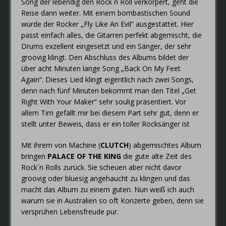
Song der lebendig den Rock´n Roll verkörpert, geht die
Reise dann weiter. Mit einem bombastischen Sound
wurde der Rocker „Fly Like An Evil“ ausgestattet. Hier
passt einfach alles, die Gitarren perfekt abgemischt, die
Drums exzellent eingesetzt und ein Sänger, der sehr
groovig klingt. Den Abschluss des Albums bildet der
über acht Minuten lange Song „Back On My Feet
Again“. Dieses Lied klingt eigentlich nach zwei Songs,
denn nach fünf Minuten bekommt man den Titel „Get
Right With Your Maker“ sehr soulig präsentiert. Vor
allem Tim gefällt mir bei diesem Part sehr gut, denn er
stellt unter Beweis, dass er ein toller Rocksänger ist
Mit ihrem von Machine (
CLUTCH
) abgemischtes Album
bringen
PALACE OF THE KING
die gute alte Zeit des
Rock´n Rolls zurück. Sie scheuen aber nicht davor
groovig oder bluesig angehaucht zu klingen und das
macht das Album zu einem guten. Nun weiß ich auch
warum sie in Australien so oft Konzerte geben, denn sie
versprühen Lebensfreude pur.