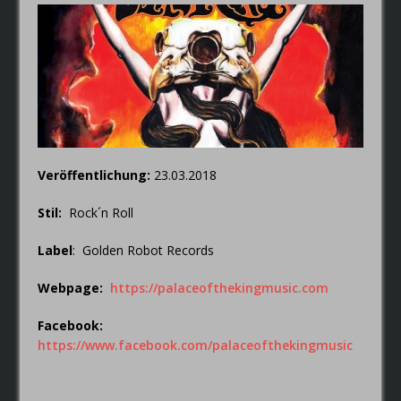
Thorsagon
RIOT V – Live In Japan 2018
Veröffentlichung:
23.03.2018
Stil:
Rock´n Roll
Label
: Golden Robot Records
Webpage:
https://palaceofthekingmusic.com
Facebook
:
https://www.facebook.com/palaceofthekingmusic