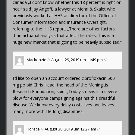
canada
„I don’t know whether this 18 percent is right or
not,“ said Jay Angoff, a lawyer at Mehri & Skalet who
previously worked at HHS as director of the Office of
Consumer Information and Insurance Oversight,
referring to the HHS report. „There are other factors
than actuarial analysis that affect the rates. This is a
huge new market that is going to be heavily subsidized.“
Mackenzie
//
August 29, 2019 um 11:49 pm
//
I’d like to open an account
ordered ciprofloxacin 500
mg po bid
Chris Head, the head of the Meningitis
Research Foundation, said: „Today's news is a severe
blow for everyone campaigning against this dreadful
disease. We know every delay costs lives and leaves
many more with life-long disabilities.
Horace
//
August 30, 2019 um 12:27 am
//