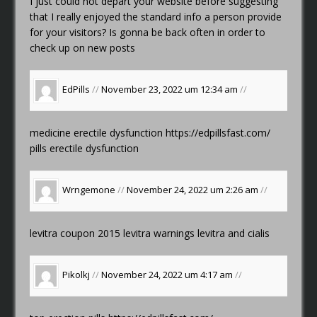
I just could not depart your website before suggesting
that I really enjoyed the standard info a person provide
for your visitors? Is gonna be back often in order to
check up on new posts
EdPills
//
November 23, 2022 um 12:34 am
//
medicine erectile dysfunction
https://edpillsfast.com/
pills erectile dysfunction
Wrngemone
//
November 24, 2022 um 2:26 am
//
levitra coupon 2015
levitra warnings
levitra and cialis
Pikolkj
//
November 24, 2022 um 4:17 am
//