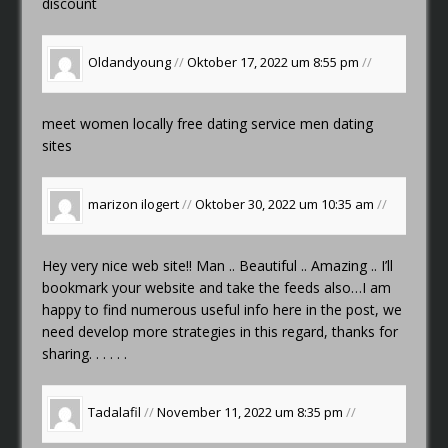
discount
Oldandyoung
//
Oktober 17, 2022 um 8:55 pm
//
meet women locally
free dating service
men dating
sites
marizon ilogert
//
Oktober 30, 2022 um 10:35 am
//
Hey very nice web site!! Man .. Beautiful .. Amazing .. I’ll
bookmark your website and take the feeds also…I am
happy to find numerous useful info here in the post, we
need develop more strategies in this regard, thanks for
sharing. . . . . .
Tadalafil
//
November 11, 2022 um 8:35 pm
//