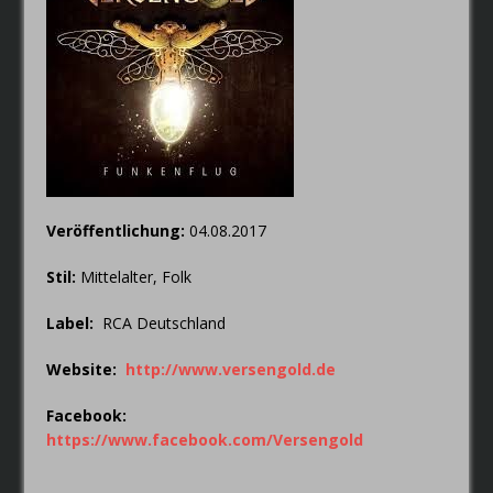
Thorsagon
RIOT V – Live In Japan 2018
Veröffentlichung:
04.08.2017
Stil:
Mittelalter, Folk
Label:
RCA Deutschland
Website:
http://www.versengold.de
Facebook:
https://www.facebook.com/Versengold