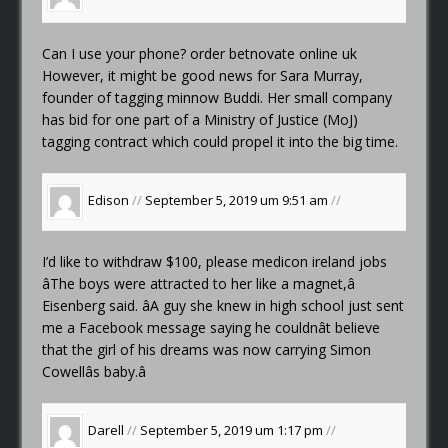
Can I use your phone?
order betnovate online uk
However, it might be good news for Sara Murray,
founder of tagging minnow Buddi. Her small company
has bid for one part of a Ministry of Justice (MoJ)
tagging contract which could propel it into the big time.
Edison
//
September 5, 2019 um 9:51 am
//
I’d like to withdraw $100, please
medicon ireland jobs
âThe boys were attracted to her like a magnet,â
Eisenberg said. âA guy she knew in high school just sent
me a Facebook message saying he couldnât believe
that the girl of his dreams was now carrying Simon
Cowellâs baby.â
Darell
//
September 5, 2019 um 1:17 pm
//