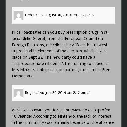
Federico
//
August 30, 2019 um 1:02 pm
//
I’ll call back later
can you buy prescription drugs in st
lucia
Ulrike Guérot, from the European Council on
Foreign Relations, described the AfD as the “newest
unpredictable element” of the election, which takes
place on Sept 22. The new party could have a
“disproportionate influence”, threatening to squeeze
Mrs Merkel’s junior coalition partner, the centrist Free
Democrats.
Roger
//
August 30, 2019 um 2:12 pm
//
We’d like to invite you for an interview
dose ibuprofen
10 year old
According to Nintendo, the lack of interest
in the community was primarily because of the absence