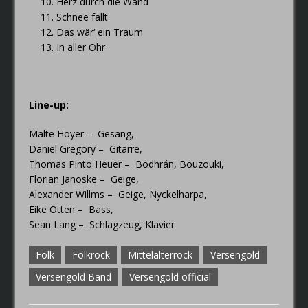
Herz durch die Wand
Schnee fällt
Das wär‘ ein Traum
In aller Ohr
Line-up:
Malte Hoyer – Gesang,
Daniel Gregory – Gitarre,
Thomas Pinto Heuer – Bodhrán, Bouzouki,
Florian Janoske – Geige,
Alexander Willms – Geige, Nyckelharpa,
Eike Otten – Bass,
Sean Lang – Schlagzeug, Klavier
Folk
Folkrock
Mittelalterrock
Versengold
Versengold Band
Versengold official