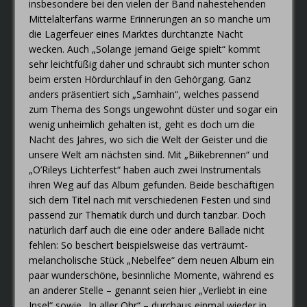
insbesondere bei den vielen der Band nahestehenden
Mittelalterfans warme Erinnerungen an so manche um
die Lagerfeuer eines Marktes durchtanzte Nacht
wecken. Auch „Solange jemand Geige spielt“ kommt
sehr leichtfüßig daher und schraubt sich munter schon
beim ersten Hördurchlauf in den Gehörgang. Ganz
anders präsentiert sich „Samhain“, welches passend
zum Thema des Songs ungewohnt düster und sogar ein
wenig unheimlich gehalten ist, geht es doch um die
Nacht des Jahres, wo sich die Welt der Geister und die
unsere Welt am nächsten sind. Mit „Biikebrennen“ und
„O’Rileys Lichterfest“ haben auch zwei Instrumentals
ihren Weg auf das Album gefunden. Beide beschäftigen
sich dem Titel nach mit verschiedenen Festen und sind
passend zur Thematik durch und durch tanzbar. Doch
natürlich darf auch die eine oder andere Ballade nicht
fehlen: So beschert beispielsweise das verträumt-
melancholische Stück „Nebelfee“ dem neuen Album ein
paar wunderschöne, besinnliche Momente, während es
an anderer Stelle – genannt seien hier „Verliebt in eine
Insel“ sowie „In aller Ohr“ – durchaus einmal wieder in