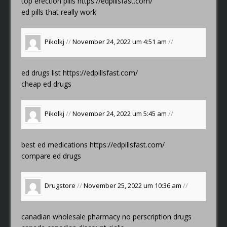
top erection pills
https://edpillsfast.com/
ed pills that really work
Pikolkj
//
November 24, 2022 um 4:51 am
//
ed drugs list
https://edpillsfast.com/
cheap ed drugs
Pikolkj
//
November 24, 2022 um 5:45 am
//
best ed medications
https://edpillsfast.com/
compare ed drugs
Drugstore
//
November 25, 2022 um 10:36 am
//
canadian wholesale pharmacy
no perscription drugs