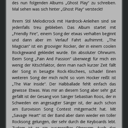
des nun folgenden Albums „Ghost Play“ zu schreiben.
Mal sehen was sich hinter „Ghost Play“ versteckt!
Ihrem Stil Melodicrock mit Hardrock-Anleihen sind sie
jedenfalls treu geblieben. Das Album startet mit
„Friendly Fire“, einem Song der etwas verhalten beginnt
und dann aber im Verlauf Fahrt aufnimmt. „The
Magician“ ist ein grooviger Rocker, der in einem coolen
Rockgewand gekleidet wurde. Ein absoluter Ohrwurm.
Beim Song „Pain And Passion“ überwiegt für mich ein
wenig der Kitschfaktor, denn man nach kurzer Zeit fällt
der Song in besagte Rock-Klischees, schade! Einen
weiteren Song der mich nicht so vom Hocker reißt ist
„The War Inside“. Der Halbballade fehlt einfach das
gewisse Etwas. Was mir an diesem Song aber sehr gut
gefällt ist der Gesang von Sänger Sebastian Roos, der in
Schweden ein angesagter Sänger ist, der auch schon
am Eurovision Song Contest mitgemacht hat. Mit
„Savage Heart“ ist der Band aber dann wieder ein toller
Rocksong gelungen, der sehr durch die Keyboards lebt.
Zudem ist er ein ausgereifter Ohrwurm. Auch das