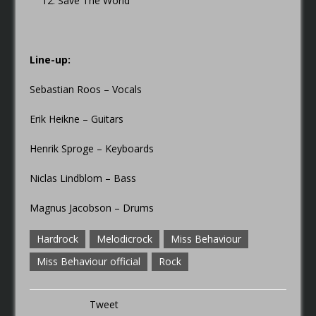
Save The World
Line-up:
Sebastian Roos – Vocals
Erik Heikne – Guitars
Henrik Sproge – Keyboards
Niclas Lindblom – Bass
Magnus Jacobson – Drums
Hardrock
Melodicrock
Miss Behaviour
Miss Behaviour official
Rock
Tweet