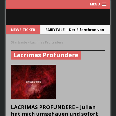
MENU
NEWS TICKER
FAIRYTALE – Der Elfenthron von
Thorsagon
Startseite
»
Lacrimas Profundere
RIOT V – Live In Japan 2018
Lacrimas Profundere
NEW MODEL ARMY – From Here
RUNRIG – The Last Dance –
Farewell Concert
CRYSTAL BALL – Das Album soll
die Band im Jahr 2019
wiederspiegeln.
LACRIMAS PROFUNDERE – Julian
hat mich umgehauen und sofort