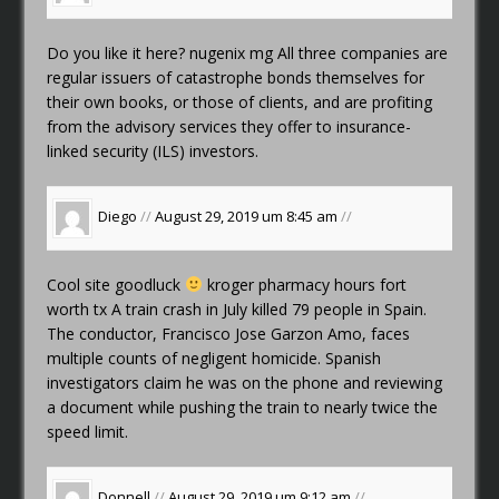
Do you like it here?
nugenix mg
All three companies are
regular issuers of catastrophe bonds themselves for
their own books, or those of clients, and are profiting
from the advisory services they offer to insurance-
linked security (ILS) investors.
Diego
//
August 29, 2019 um 8:45 am
//
Cool site goodluck
kroger pharmacy hours fort
worth tx
A train crash in July killed 79 people in Spain.
The conductor, Francisco Jose Garzon Amo, faces
multiple counts of negligent homicide. Spanish
investigators claim he was on the phone and reviewing
a document while pushing the train to nearly twice the
speed limit.
Donnell
//
August 29, 2019 um 9:12 am
//