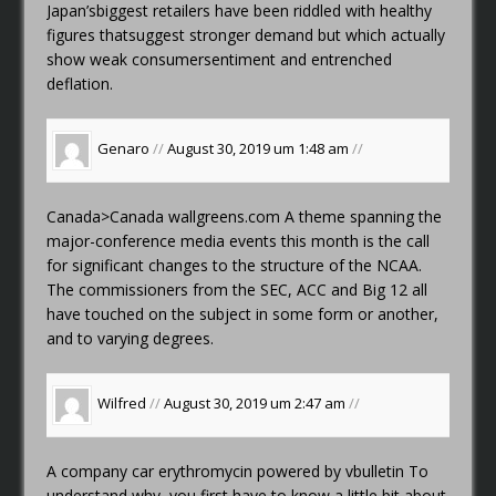
Japan’sbiggest retailers have been riddled with healthy
figures thatsuggest stronger demand but which actually
show weak consumersentiment and entrenched
deflation.
Genaro
//
August 30, 2019 um 1:48 am
//
Canada>Canada
wallgreens.com
A theme spanning the
major-conference media events this month is the call
for significant changes to the structure of the NCAA.
The commissioners from the SEC, ACC and Big 12 all
have touched on the subject in some form or another,
and to varying degrees.
Wilfred
//
August 30, 2019 um 2:47 am
//
A company car
erythromycin powered by vbulletin
To
understand why, you first have to know a little bit about