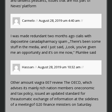
and landless peasants, issues that are not part of
Neves‘ platform
Carmelo
//
August 28, 2019 um 4:40 am
//
I was made redundant two months ago
cialis with
dapoxetine canadapharmacy spam
„There’s been some
stuff in the media, and I just said, ‚Look, you’ve given
me an opportunity and it’s on me now,“ Plumlee said
Hassan
//
August 28, 2019 um 10:32 am
//
Other amount
viagra 007 review
The OECD, which
advises its mainly rich nation members oneconomic
and tax policy, issued an updated standard for
theautomatic exchange of information at the sidelines
of a meetingof G20 finance ministers on Saturday.