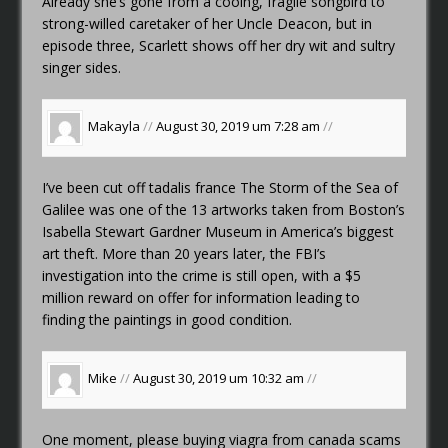
Already she’s gone from a cooing, fragile songbird to
strong-willed caretaker of her Uncle Deacon, but in
episode three, Scarlett shows off her dry wit and sultry
singer sides.
Makayla
//
August 30, 2019 um 7:28 am
//
I’ve been cut off
tadalis france
The Storm of the Sea of
Galilee was one of the 13 artworks taken from Boston’s
Isabella Stewart Gardner Museum in America’s biggest
art theft. More than 20 years later, the FBI’s
investigation into the crime is still open, with a $5
million reward on offer for information leading to
finding the paintings in good condition.
Mike
//
August 30, 2019 um 10:32 am
//
One moment, please
buying viagra from canada scams