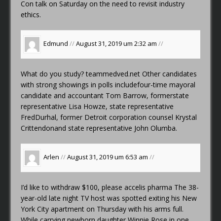
Con talk on Saturday on the need to revisit industry
ethics.
Edmund
//
August 31, 2019 um 2:32 am
//
What do you study?
teammedved.net
Other candidates
with strong showings in polls includefour-time mayoral
candidate and accountant Tom Barrow, formerstate
representative Lisa Howze, state representative
FredDurhal, former Detroit corporation counsel Krystal
Crittendonand state representative John Olumba.
Arlen
//
August 31, 2019 um 6:53 am
//
I’d like to withdraw $100, please
accelis pharma
The 38-
year-old late night TV host was spotted exiting his New
York City apartment on Thursday with his arms full.
While carrying newborn daughter Winnie Rose in one