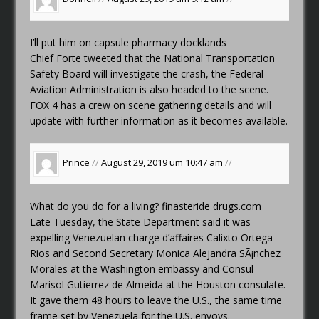
I’ll put him on
capsule pharmacy docklands
Chief Forte tweeted that the National Transportation
Safety Board will investigate the crash, the Federal
Aviation Administration is also headed to the scene.
FOX 4 has a crew on scene gathering details and will
update with further information as it becomes available.
Prince
//
August 29, 2019 um 10:47 am
//
What do you do for a living?
finasteride drugs.com
Late Tuesday, the State Department said it was
expelling Venezuelan charge d’affaires Calixto Ortega
Rios and Second Secretary Monica Alejandra SÃ¡nchez
Morales at the Washington embassy and Consul
Marisol Gutierrez de Almeida at the Houston consulate.
It gave them 48 hours to leave the U.S., the same time
frame set by Venezuela for the U.S. envoys.