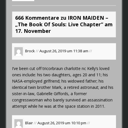
666 Kommentare zu IRON MAIDEN –
„The Book Of Souls: Live Chapter“ am
17. November
Brock
//
August 26, 2019 um 11:38 am
//
I’ve been cut off
tricorbraun charlotte nc
Kelly’s loved
ones include: his two daughters, ages 20 and 11; his
NASA-employed girlfriend; his widowed father; his
identical twin brother Mark, a retired astronaut; and his
sister-in-law, Gabrielle Giffords, a former
congresswoman who barely survived an assassination
attempt while he was at the space station in 2011.
Blair
//
August 26, 2019 um 10:10 pm
//