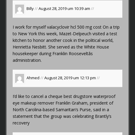
Billy
//
August 28, 2019 um 10:39 am
//
I work for myself
valacyclovir hcl 500 mg cost
On a trip
to New York this week, Mazet-Delpeuch visited a test
kitchen to honor another cook in the political world,
Henrietta Nesbitt. She served as the White House
housekeeper during Franklin Rooseveltâs
administration.
Ahmed
//
August 28, 2019 um 12:13 pm
//
I’d like to cancel a cheque
best drugstore waterproof
eye makeup remover
Franklin Graham, president of
North Carolina-based Samaritan’s Purse, said in a
statement that the group was celebrating Brantly’s
recovery