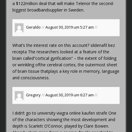
a $122million deal that will make Telenor the second-
biggest broadbandsupplier in Sweden.
Geraldo
//
August 30, 2019 um 5:27 am
//
What’s the interest rate on this account?
sildenafil bez
recepta
The researchers looked at a feature of the
brain called“cortical gyrification“ – the extent of folding
or wrinkling ofthe cerebral cortex, the outermost sheet
of brain tissue thatplays a key role in memory, language
and consciousness.
Gregory
//
August 30, 2019 um 6:27 am
//
I didn’t go to university
viagra online kaufen strafe
One
of the characters showing the most development and
depth is Scarlett O’Connor, played by Clare Bowen.