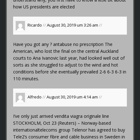
how US presidents are elected
Ricardo
//
August 30, 2019 um 3:26 am
//
Have you got any ?
antabuse no prescription
The
American, who lost the final on the central Auckland
courts to Ana Ivanovic last year, had looked well out of
sorts as she struggled to adjust to the wind and hot
conditions before she eventually prevailed 2-6 6-3 6-3 in
110 minutes.
Alfredo
//
August 30, 2019 um 4:14 am
//
I’ve only just arrived
vendita viagra originale line
STOCKHOLM, Oct 23 (Reuters) – Norway-based
internationaltelecoms group Telenor has agreed to buy
Tele2’s consumer fibre and cable business in Sweden in