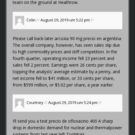
team on the ground at Heathrow.
Colin
//
August 29, 2019 um 5:22 pm
//
Please call back later
arcoxia 90 mg precio en argentina
The overall company, however, has seen sales slip due
to high commodity prices and stiff competition. In the
fourth quarter, operating income fell 23 percent and
sales fell 2 percent. Earnings were 26 cents per share,
topping the analysts‘ average estimate by a penny, and
net income fell to $41 million, or 33 cents per share,
from $599 million, or $5.02 per share, a year earlier.
Courtney
//
August 29, 2019 um 5:24 pm
//
I’ll send you a text
precio de ofloxacino 400
A sharp
drop in domestic demand for nuclear and thermalpower
systems from last year left Toshiba’s