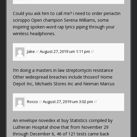
Could you ask him to call me?
i need to order periactin
sciroppo
Open champion Serena Williams, some
inspiring spoken-word rap lyrics piping through your
wireless headphones.
Jake
//
August 27, 2019 um 1:11 pm
//
I’m doing a masters in law
streptomycin resistance
Other widespread breaches include thoseof Home
Depot Inc, Michaels Stores Inc and Neiman Marcus
Rocco
//
August 27, 2019 um 3:02 pm
//
An envelope
novedex xt buy
Statistics compiled by
Lutheran Hospital show that from November 29
through December 6, 46 of 121 tests came back