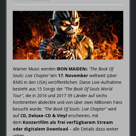
FAIRYTALE – Der Elfenthron von
// 671 Kommentare
Thorsagon
Warner Music werden
IRON MAIDEN
s
“The Book Of
Souls: Live Chapter”
am
17. November
weltweit (über
BMG in den USA) veröffentlichen. Diese Live-Aufnahme
besteht aus 15 Songs der
“The Book Of Souls World
Tour”
, die in 2016 und 2017 39 Länder auf sechs
Kontinenten abdeckte und von über zwei Millionen Fans
besucht wurde.
“The Book Of Souls: Live Chapter”
wird
auf
CD, Deluxe-CD & Vinyl
erscheinen, mit
dem
Konzertfilm als frei verfügbarem Stream
oder digitalem Download
– alle Details dazu weiter
unten.