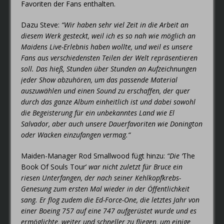
Favoriten der Fans enthalten.
Dazu Steve:
“Wir haben sehr viel Zeit in die Arbeit an
diesem Werk gesteckt, weil ich es so nah wie möglich an
Maidens Live-Erlebnis haben wollte, und weil es unsere
Fans aus verschiedensten Teilen der Welt repräsentieren
soll. Das hieß, Stunden über Stunden an Aufzeichnungen
jeder Show abzuhören, um das passende Material
auszuwählen und einen Sound zu erschaffen, der quer
durch das ganze Album einheitlich ist und dabei sowohl
die Begeisterung für ein unbekanntes Land wie El
Salvador, aber auch unsere Dauerfavoriten wie Donington
oder Wacken einzufangen vermag.“
Maiden-Manager Rod Smallwood fügt hinzu:
“Die ‘
The
Book Of Souls Tour’
war nicht zuletzt für Bruce ein
riesen Unterfangen, der nach seiner Kehlkopfkrebs-
Genesung zum ersten Mal wieder in der Öffentlichkeit
sang. Er flog zudem die Ed-Force-One, die letztes Jahr von
einer Boeing 757 auf eine 747 aufgerüstet wurde und es
ermöglichte, weiter und schneller zu fliegen, um einige