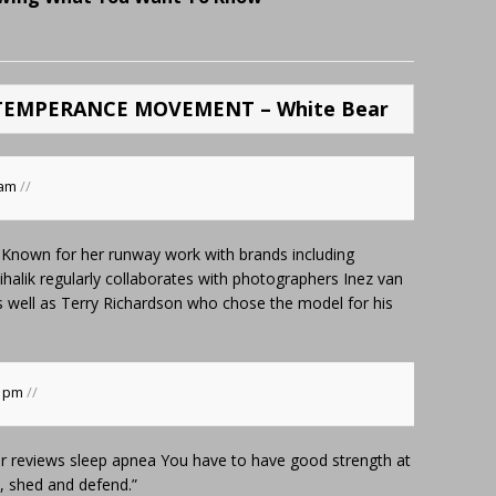
 TEMPERANCE MOVEMENT – White Bear
 am
//
Known for her runway work with brands including
alik regularly collaborates with photographers Inez van
well as Terry Richardson who chose the model for his
3 pm
//
r reviews sleep apnea
You have to have good strength at
e, shed and defend.”