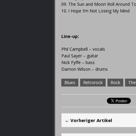
09. The Sun and Moon Roll Around T
10. I Hope I’m Not Losing My Mind
Line-up:
Phil Campbell – vocals
Paul Sayer – guitar
Nick Fyffe – bass
Damon Wilson – drums
Blues
Retrorock
Rock
The
← Vorheriger Artikel