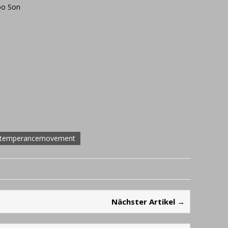
oo Son
temperancemovement
Nächster Artikel →