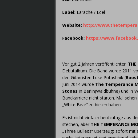
Label:
Earache / Edel
Website:
http://www.thetemper
Facebook:
https://www.faceboo
Vor gut 2 Jahren veröffentlichten
THE
Debutalbum. Die Band wurde 2011 vo
den Gitarristen Luke Potashnik (
Roos
Juni 2014 wurde
The Temperance 
Stones
in Berlin(Waldbühne) und in W
Bandkarriere nicht starten. Mal sehe
„White Bear“ zu bieten haben.
Es ist nicht einfach heutzutage aus d
stechen, aber
THE TEMPERANCE M
„Three Bulleits“ überzeugt sofort mi
sucht. Interessant und emotional geht