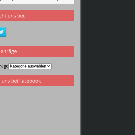
 2019 wiederspiegeln.
ht uns bei:
Beiträge
träge
 uns bei Facebook