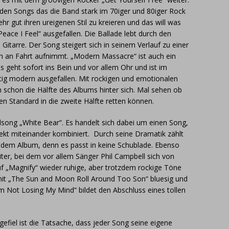
den Songs das die Band stark im 70iger und 80iger Rock
ehr gut ihren ureigenen Stil zu kreieren und das will was
eace I Feel“ ausgefallen. Die Ballade lebt durch den
itarre. Der Song steigert sich in seinem Verlauf zu einer
 an Fahrt aufnimmt. „Modern Massacre“ ist auch ein
s geht sofort ins Bein und vor allem Ohr und ist im
ig modern ausgefallen. Mit rockigen und emotionalen
 schon die Hälfte des Albums hinter sich. Mal sehen ob
en Standard in die zweite Hälfte retten können.
elsong „White Bear“. Es handelt sich dabei um einen Song,
ekt miteinander kombiniert. Durch seine Dramatik zählt
f dem Album, denn es passt in keine Schublade. Ebenso
iter, bei dem vor allem Sänger Phil Campbell sich von
uf „Magnify“ wieder ruhige, aber trotzdem rockige Töne
it „The Sun and Moon Roll Around Too Son“ bluesig und
I’m Not Losing My Mind“ bildet den Abschluss eines tollen
fiel ist die Tatsache, dass jeder Song seine eigene