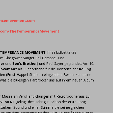
ancemovement.com
k.com/TheTemperanceMovement
 TEMPERANCE MOVEMENT
ihr selbstbetiteltes
m Glasgower Sänger Phil Campbell und
ter
und
Ben’s Brother
) und Paul Sayer gegründet. Am 10.
Movement
als Supportband für die Konzerte der
Rolling
ien (Ernst-Happel-Stadion) eingeladen. Besser kann eine
n was die bluesigen Hardrocker uns auf ihrem neuen Album
er Masse an Veröffentlichungen mit Retrorock heraus zu
OVEMENT
gelingt dies sehr gut. Schon der erste Song
t starkem Sound und einer Stimme die seinesgleichen
 es mit dem groovigen Rocker „Get Yourself Free“ weiter.