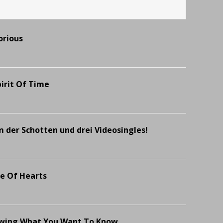
orious
rit Of Time
der Schotten und drei Videosingles!
ee Of Hearts
ing What You Want To Know