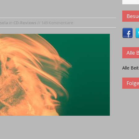
 in Interviews:
CRYSTAL BALL – Das Album soll die Band im Jahr
Besuc
sela
in
CD-Reviews
// 149 Kommentare
Alle 
Alle Bei
Folge