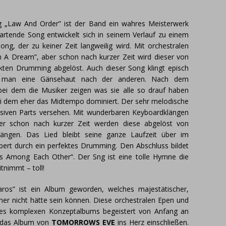
 „Law And Order” ist der Band ein wahres Meisterwerk
artende Song entwickelt sich in seinem Verlauf zu einem
g, der zu keiner Zeit langweilig wird. Mit orchestralen
n A Dream”, aber schon nach kurzer Zeit wird dieser von
ekten Drumming abgelöst. Auch dieser Song klingt episch
man eine Gänsehaut nach der anderen. Nach dem
bei dem die Musiker zeigen was sie alle so drauf haben
bei dem eher das Midtempo dominiert. Der sehr melodische
ssiven Parts versehen. Mit wunderbaren Keyboardklängen
er schon nach kurzer Zeit werden diese abgelöst von
klängen. Das Lied bleibt seine ganze Laufzeit über im
ert durch ein perfektes Drumming. Den Abschluss bildet
s Among Each Other“. Der Sng ist eine tolle Hymne die
tnimmt – toll!
karos” ist ein Album geworden, welches majestätischer,
er nicht hätte sein können. Diese orchestralen Epen und
 des komplexen Konzeptalbums begeistert von Anfang an
n das Album von
TOMORROWS EVE
ins Herz einschließen.