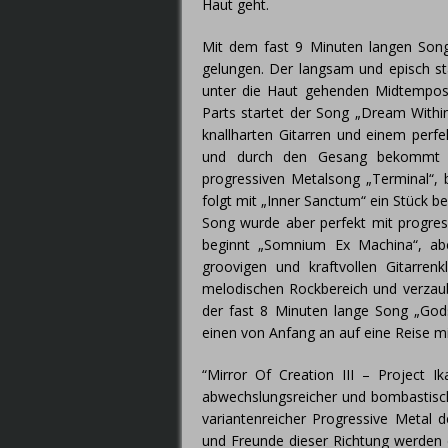
Haut geht.
Mit dem fast 9 Minuten langen Song
gelungen. Der langsam und episch st
unter die Haut gehenden Midtemposon
Parts startet der Song „Dream Withi
knallharten Gitarren und einem perf
und durch den Gesang bekommt 
progressiven Metalsong „Terminal“, 
folgt mit „Inner Sanctum“ ein Stück 
Song wurde aber perfekt mit progre
beginnt „Somnium Ex Machina“, ab
groovigen und kraftvollen Gitarren
melodischen Rockbereich und verzaub
der fast 8 Minuten lange Song „God
einen von Anfang an auf eine Reise mi
“Mirror Of Creation III – Project I
abwechslungsreicher und bombastisch
variantenreicher Progressive Metal
und Freunde dieser Richtung werde