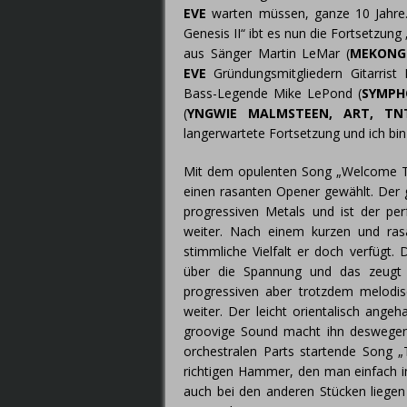
EVE
warten müssen, ganze 10 Jahre.
Genesis II“ ibt es nun die Fortsetzung 
aus Sänger Martin LeMar (
MEKONG 
EVE
Gründungsmitgliedern Gitarrist
Bass-Legende Mike LePond (
SYMPH
(
YNGWIE MALMSTEEN, ART, TN
langerwartete Fortsetzung und ich bi
Mit dem opulenten Song „Welcome T
einen rasanten Opener gewählt. Der 
progressiven Metals und ist der pe
weiter. Nach einem kurzen und ras
stimmliche Vielfalt er doch verfügt
über die Spannung und das zeugt 
progressiven aber trotzdem melodi
weiter. Der leicht orientalisch ang
groovige Sound macht ihn deswegen
orchestralen Parts startende Song „
richtigen Hammer, den man einfach i
auch bei den anderen Stücken liegen