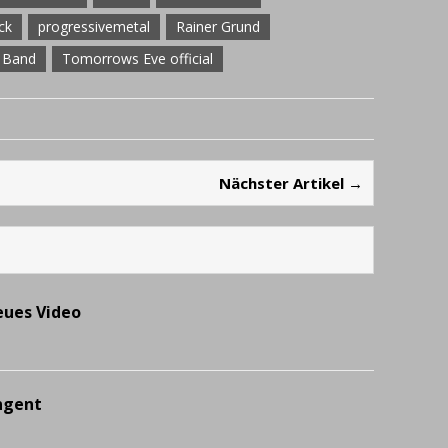
ck
progressivemetal
Rainer Grund
 Band
Tomorrows Eve official
Nächster Artikel →
ues Video
ngent