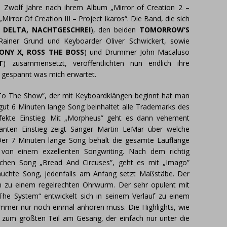
 Zwölf Jahre nach ihrem Album „Mirror of Creation 2 –
„Mirror Of Creation III – Project Ikaros“. Die Band, die sich
DELTA, NACHTGESCHREI
), den beiden
TOMORROW‘S
 Rainer Grund und Keyboarder Oliver Schwickert, sowie
ONY X, ROSS THE BOSS
) und Drummer John Macaluso
T
) zusammensetzt, veröffentlichten nun endlich ihre
n gespannt was mich erwartet.
o The Show”, der mit Keyboardklängen beginnt hat man
gut 6 Minuten lange Song beinhaltet alle Trademarks des
rfekte Einstieg. Mit „Morpheus” geht es dann vehement
anten Einstieg zeigt Sänger Martin LeMar über welche
. Der 7 Minuten lange Song behält die gesamte Lauflänge
von einem exzellenten Songwriting. Nach dem richtig
schen Song „Bread And Circuses”, geht es mit „Imago”
ehauchte Song, jedenfalls am Anfang setzt Maßstäbe. Der
 zu einem regelrechten Ohrwurm. Der sehr opulent mit
The System“ entwickelt sich in seinem Verlauf zu einem
mmer nur noch einmal anhören muss. Die Highlights, wie
 zum größten Teil am Gesang, der einfach nur unter die