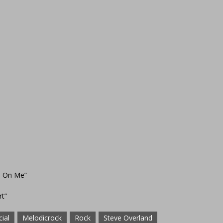
ks On Me”
rt”
cial
Melodicrock
Rock
Steve Overland