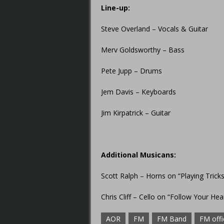
Line-up:
Steve Overland – Vocals & Guitar
Merv Goldsworthy – Bass
Pete Jupp – Drums
Jem Davis – Keyboards
Jim Kirpatrick – Guitar
Additional Musicans:
Scott Ralph – Horns on “Playing Tric
Chris Cliff – Cello on “Follow Your Hea
AOR
FM
FM Band
FM offi