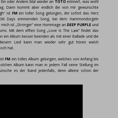
 Ein oder Andere Mal wieder an
TOTO
erinnert, was wohl
g. Dann kommt aber endlich die von mir gewünschte
gh“ ist
FM
ein toller Song gelungen, der sofort das Herz
 Old Days erinnernden Song, bei dem Hammondorgeln
ür mich ist „Stronger“ eine Hommage an
DEEP PURPLE
und
bums. Mit dem elften Song „Love Is The Law“ findet das
 ein Album besser beenden als mit einer Ballade und die
 diesem Lied kann man wieder sehr gut hören welch
och hat.
ist
FM
ein tolles Album gelungen, welches von Anfang bis
 solchen Album kann man in jedem Fall seine Stellung im
ünsche es der Band jedenfalls, denn alleine schon der