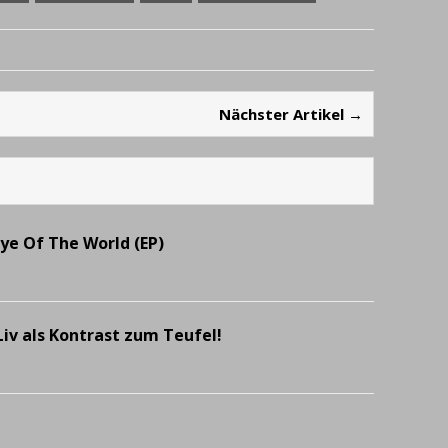
Nächster Artikel →
Eye Of The World (EP)
iv als Kontrast zum Teufel!