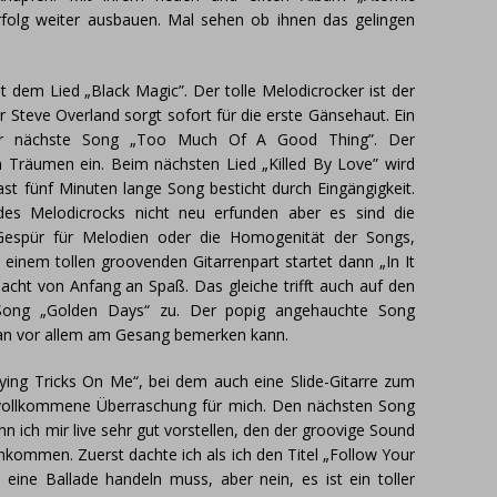
rfolg weiter ausbauen. Mal sehen ob ihnen das gelingen
t dem Lied „Black Magic”. Der tolle Melodicrocker ist der
Steve Overland sorgt sofort für die erste Gänsehaut. Ein
er nächste Song „Too Much Of A Good Thing”. Der
 Träumen ein. Beim nächsten Lied „Killed By Love” wird
t fünf Minuten lange Song besticht durch Eingängigkeit.
es Melodicrocks nicht neu erfunden aber es sind die
 Gespür für Melodien oder die Homogenität der Songs,
 einem tollen groovenden Gitarrenpart startet dann „In It
cht von Anfang an Spaß. Das gleiche trifft auch auf den
Song „Golden Days“ zu. Der popig angehauchte Song
an vor allem am Gesang bemerken kann.
laying Tricks On Me“, bei dem auch eine Slide-Gitarre zum
e vollkommene Überraschung für mich. Den nächsten Song
 ich mir live sehr gut vorstellen, den der groovige Sound
ankommen. Zuerst dachte ich als ich den Titel „Follow Your
eine Ballade handeln muss, aber nein, es ist ein toller