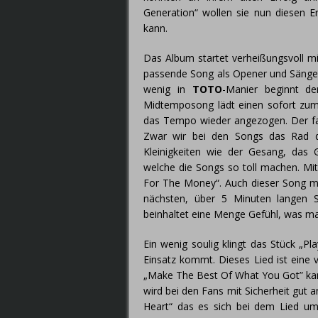
Generation“ wollen sie nun diesen E
kann.
Das Album startet verheißungsvoll mi
passende Song als Opener und Sänger 
wenig in
TOTO
-Manier beginnt d
Midtemposong lädt einen sofort zum
das Tempo wieder angezogen. Der fas
Zwar wir bei den Songs das Rad d
Kleinigkeiten wie der Gesang, das
welche die Songs so toll machen. Mit
For The Money“. Auch dieser Song ma
nächsten, über 5 Minuten langen 
beinhaltet eine Menge Gefühl, was m
Ein wenig soulig klingt das Stück „P
Einsatz kommt. Dieses Lied ist ein
„Make The Best Of What You Got” kann
wird bei den Fans mit Sicherheit gut 
Heart“ das es sich bei dem Lied um 