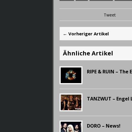
Tweet
← Vorheriger Artikel
Ähnliche Artikel
RIPE & RUIN – The 
TANZWUT – Engel L
DORO – News!