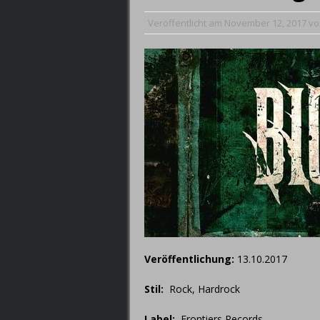
September 5, 201
Veröffentlicht am
November 12, 2017
v
Veröffentlichung:
13.10.2017
Stil:
Rock, Hardrock
Label:
Frontiers Records