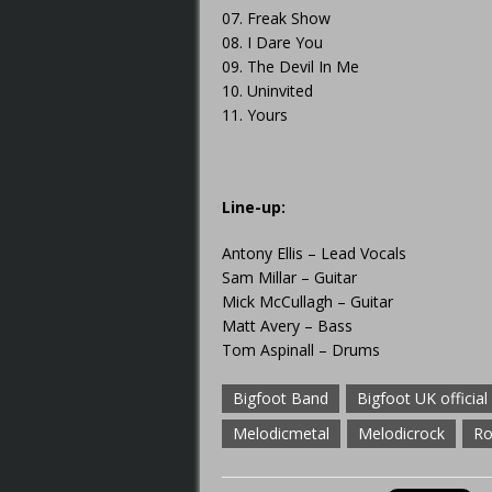
07. Freak Show
08. I Dare You
09. The Devil In Me
10. Uninvited
11. Yours
Line-up:
Antony Ellis – Lead Vocals
Sam Millar – Guitar
Mick McCullagh – Guitar
Matt Avery – Bass
Tom Aspinall – Drums
Bigfoot Band
Bigfoot UK official
Melodicmetal
Melodicrock
Ro