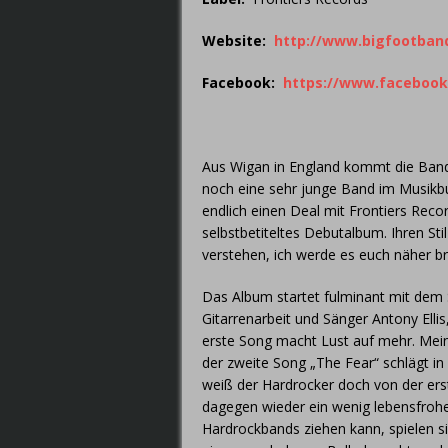
Website:
http://www.bigfootban
Facebook:
https://www.facebook
Aus Wigan in England kommt die Ba
noch eine sehr junge Band im Musikbus
endlich einen Deal mit Frontiers Recor
selbstbetiteltes Debutalbum. Ihren St
verstehen, ich werde es euch näher br
Das Album startet fulminant mit dem 
Gitarrenarbeit und Sänger Antony Elli
erste Song macht Lust auf mehr. Mein
der zweite Song „The Fear“ schlägt in
weiß der Hardrocker doch von der erst
dagegen wieder ein wenig lebensfroh
Hardrockbands ziehen kann, spielen si