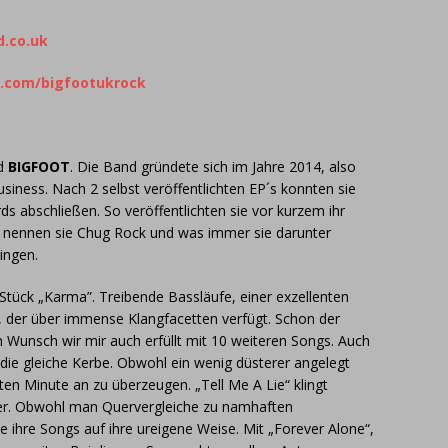
d.co.uk
.com/bigfootukrock
nd
BIGFOOT
. Die Band gründete sich im Jahre 2014, also
iness. Nach 2 selbst veröffentlichten EP´s konnten sie
ds abschließen. So veröffentlichten sie vor kurzem ihr
il nennen sie Chug Rock und was immer sie darunter
ingen.
Stück „Karma”. Treibende Bassläufe, einer exzellenten
s, der über immense Klangfacetten verfügt. Schon der
 Wunsch wir mir auch erfüllt mit 10 weiteren Songs. Auch
 die gleiche Kerbe. Obwohl ein wenig düsterer angelegt
en Minute an zu überzeugen. „Tell Me A Lie“ klingt
er. Obwohl man Quervergleiche zu namhaften
e ihre Songs auf ihre ureigene Weise. Mit „Forever Alone“,