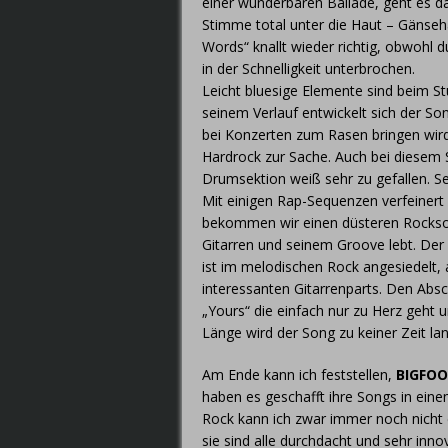
einer wunderbaren Ballade, geht es d
Stimme total unter die Haut – Gänseha
Words“ knallt wieder richtig, obwohl 
in der Schnelligkeit unterbrochen.
Leicht bluesige Elemente sind beim S
seinem Verlauf entwickelt sich der S
bei Konzerten zum Rasen bringen wird
Hardrock zur Sache. Auch bei diesem 
Drumsektion weiß sehr zu gefallen. Se
Mit einigen Rap-Sequenzen verfeinert 
bekommen wir einen düsteren Rockso
Gitarren und seinem Groove lebt. Der 
ist im melodischen Rock angesiedelt, 
interessanten Gitarrenparts. Den Absc
„Yours“ die einfach nur zu Herz geht 
Länge wird der Song zu keiner Zeit lan
Am Ende kann ich feststellen,
BIGFO
haben es geschafft ihre Songs in ei
Rock kann ich zwar immer noch nicht 
sie sind alle durchdacht und sehr inno