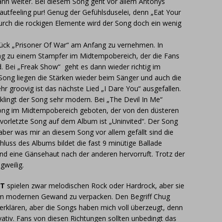
ann weiter. Bei diesem Song geht vor allem Antonys
utfeeling pur! Genug der Gefühlsduselei, denn „Eat Your
durch die rockigen Elemente wird der Song doch ein wenig
tück „Prisoner Of War“ am Anfang zu vernehmen. In
ong zu einem Stampfer im Midtempobereich, der die Fans
. Bei „Freak Show“ geht es dann wieder richtig im
Song liegen die Stärken wieder beim Sänger und auch die
hr groovig ist das nächste Lied „I Dare You“ ausgefallen.
klingt der Song sehr modern. Bei „The Devil In Me“
ng im Midtempobereich geboten, der von den düsteren
vorletzte Song auf dem Album ist „Uninvited“. Der Song
aber was mir an diesem Song vor allem gefällt sind die
hluss des Albums bildet die fast 9 minütige Ballade
und eine Gänsehaut nach der anderen hervorruft. Trotz der
gweilig.
OT
spielen zwar melodischen Rock oder Hardrock, aber sie
nem modernen Gewand zu verpacken. Den Begriff Chug
erklären, aber die Songs haben mich voll überzeugt, denn
vativ. Fans von diesen Richtungen sollten unbedingt das