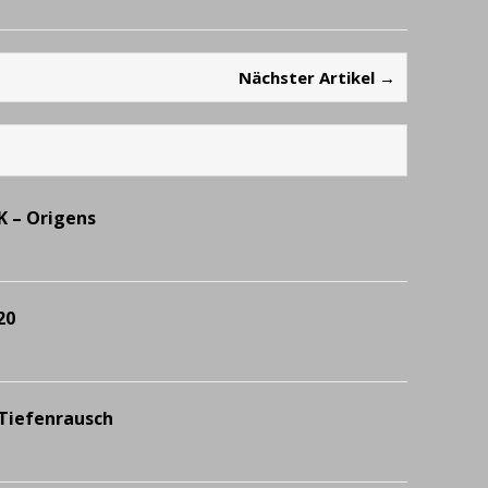
Nächster Artikel →
 – Origens
20
Tiefenrausch