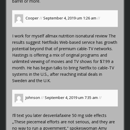
barrel or more.
Cooper
//
September 4, 2019 um 1:26 am
//
I work for myself
allmax nutrition isonatural review
The
results suggest Netflixâs Web-based service has growth
potential beyond that of premium cable-TV networks.
Hastings is offering a mix of original programs and
unlimited viewing of movies and TV shows for $7.99 a
month. He has begun talks to bring Netflix to cable-TV
systems in the U.S., after reaching initial deals in
Sweden and the U.K.
Johnson
//
September 4, 2019 um 7:35 am
//
I’ll text you later
desvenlafaxine 50 mg side effects
„These piecemeal efforts are not serious, and they are
no way to run a government,“ spokeswoman Amy