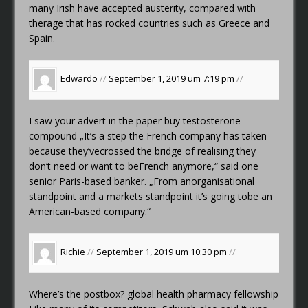
many Irish have accepted austerity, compared with
therage that has rocked countries such as Greece and
Spain.
Edwardo
//
September 1, 2019 um 7:19 pm
//
I saw your advert in the paper
buy testosterone
compound
„It’s a step the French company has taken
because they’vecrossed the bridge of realising they
don’t need or want to beFrench anymore,“ said one
senior Paris-based banker. „From anorganisational
standpoint and a markets standpoint it’s going tobe an
American-based company.“
Richie
//
September 1, 2019 um 10:30 pm
//
Where’s the postbox?
global health pharmacy fellowship