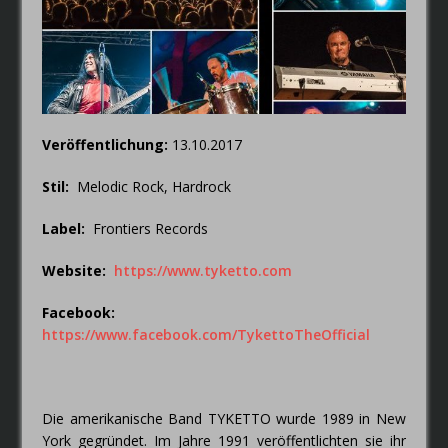
FAIRYTALE – Der Elfenthron von
Thorsagon
Veröffentlichung:
13.10.2017
Stil:
Melodic Rock, Hardrock
Label:
Frontiers Records
Website:
https://www.tyketto.com
Facebook:
https://www.facebook.com/TykettoTheOfficial
Die amerikanische Band TYKETTO wurde 1989 in New
York gegründet. Im Jahre 1991 veröffentlichten sie ihr