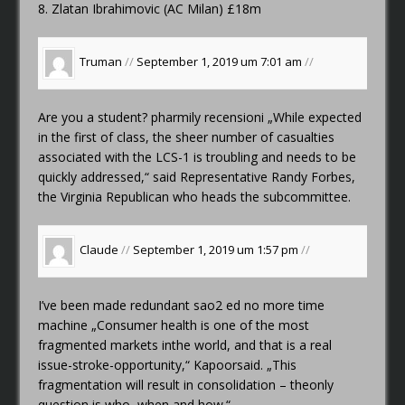
8. Zlatan Ibrahimovic (AC Milan) £18m
Truman
//
September 1, 2019 um 7:01 am
//
Are you a student?
pharmily recensioni
„While expected
in the first of class, the sheer number of casualties
associated with the LCS-1 is troubling and needs to be
quickly addressed,“ said Representative Randy Forbes,
the Virginia Republican who heads the subcommittee.
Claude
//
September 1, 2019 um 1:57 pm
//
I’ve been made redundant
sao2 ed no more time
machine
„Consumer health is one of the most
fragmented markets inthe world, and that is a real
issue-stroke-opportunity,“ Kapoorsaid. „This
fragmentation will result in consolidation – theonly
question is who, when and how.“