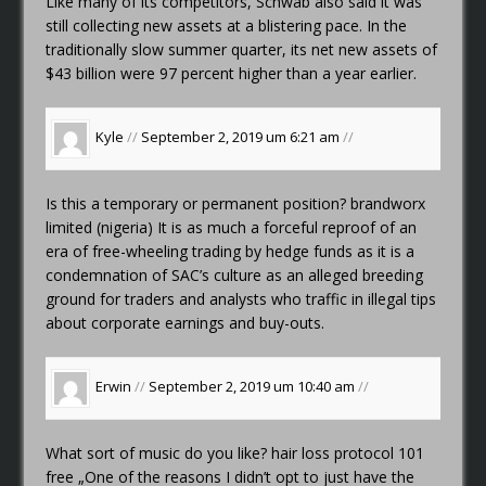
Like many of its competitors, Schwab also said it was
still collecting new assets at a blistering pace. In the
traditionally slow summer quarter, its net new assets of
$43 billion were 97 percent higher than a year earlier.
Kyle
//
September 2, 2019 um 6:21 am
//
Is this a temporary or permanent position?
brandworx
limited (nigeria)
It is as much a forceful reproof of an
era of free-wheeling trading by hedge funds as it is a
condemnation of SAC’s culture as an alleged breeding
ground for traders and analysts who traffic in illegal tips
about corporate earnings and buy-outs.
Erwin
//
September 2, 2019 um 10:40 am
//
What sort of music do you like?
hair loss protocol 101
free
„One of the reasons I didn’t opt to just have the