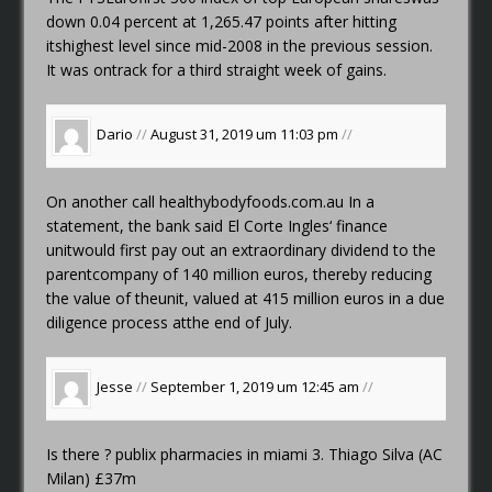
down 0.04 percent at 1,265.47 points after hitting
itshighest level since mid-2008 in the previous session.
It was ontrack for a third straight week of gains.
Dario
//
August 31, 2019 um 11:03 pm
//
On another call
healthybodyfoods.com.au
In a
statement, the bank said El Corte Ingles‘ finance
unitwould first pay out an extraordinary dividend to the
parentcompany of 140 million euros, thereby reducing
the value of theunit, valued at 415 million euros in a due
diligence process atthe end of July.
Jesse
//
September 1, 2019 um 12:45 am
//
Is there ?
publix pharmacies in miami
3. Thiago Silva (AC
Milan) £37m