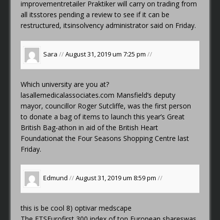
improvementretailer Praktiker will carry on trading from
all itsstores pending a review to see if it can be
restructured, itsinsolvency administrator said on Friday.
Sara
//
August 31, 2019 um 7:25 pm
//
Which university are you at?
lasallemedicalassociates.com
Mansfield’s deputy
mayor, councillor Roger Sutcliffe, was the first person
to donate a bag of items to launch this year’s Great
British Bag-athon in aid of the British Heart
Foundationat the Four Seasons Shopping Centre last
Friday.
Edmund
//
August 31, 2019 um 8:59 pm
//
this is be cool 8)
optivar medscape
The FTSEurofirst 300 index of top European shareswas