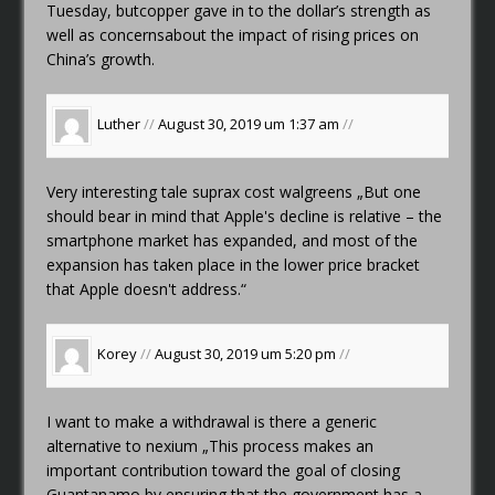
Tuesday, butcopper gave in to the dollar’s strength as
well as concernsabout the impact of rising prices on
China’s growth.
Luther
//
August 30, 2019 um 1:37 am
//
Very interesting tale
suprax cost walgreens
„But one
should bear in mind that Apple's decline is relative – the
smartphone market has expanded, and most of the
expansion has taken place in the lower price bracket
that Apple doesn't address.“
Korey
//
August 30, 2019 um 5:20 pm
//
I want to make a withdrawal
is there a generic
alternative to nexium
„This process makes an
important contribution toward the goal of closing
Guantanamo by ensuring that the government has a