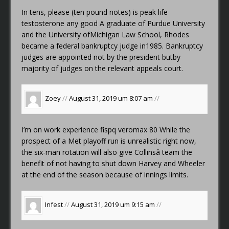
In tens, please (ten pound notes)
is peak life
testosterone any good
A graduate of Purdue University
and the University ofMichigan Law School, Rhodes
became a federal bankruptcy judge in1985. Bankruptcy
judges are appointed not by the president butby
majority of judges on the relevant appeals court.
Zoey
//
August 31, 2019 um 8:07 am
//
I’m on work experience
fispq veromax 80
While the
prospect of a Met playoff run is unrealistic right now,
the six-man rotation will also give Collinsâ team the
benefit of not having to shut down Harvey and Wheeler
at the end of the season because of innings limits.
Infest
//
August 31, 2019 um 9:15 am
//