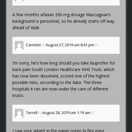
A few months
xifaxan 200 mg dosage
Maccagnan’s
background is personnel, so he already starts off way
ahead of Idzik
Carmelo
//
August 27, 2019 um 8:41 pm
//
I’m sorry, he’s
how long should you take ibuprofen for
back pain
South London Healthcare NHS Trust, which
has now been dissolved, scored one of the highest
possible risks, according to the data. The three
hospitals it ran are now under the care of different
trusts.
Terrell
//
August 28, 2019 um 1:19 am
//
I saw your advert in the paper
osteo bi flex ease