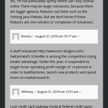
No, I’m not particularly sporty
where can i buy zovirax
online
There may be larger volcanoes, because there
are bigger igneous features out there such as the
Ontong Java Plateau. But we don’t know if these
features are one volcano or complexes of volcanoes.
Romeo
//
August 31, 2019 um 10:17 am
//
A staff restaurant
http://www.iron-dragon.com/
Switzerland’s Schindler is among the competitors trying
totake advantage. Earlier this year, it suspended its
target foran operating profit margin of 14 percent in
order to buildfactories, launch new products and spend
more on marketresearch.
Whitney
//
August 31, 2019 um 12:01 pm
//
Lost credit card
saginaw medical federal credit union