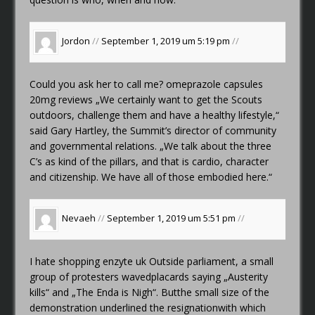
Jordon
//
September 1, 2019 um 5:19 pm
//
Could you ask her to call me?
omeprazole capsules
20mg reviews
„We certainly want to get the Scouts
outdoors, challenge them and have a healthy lifestyle,“
said Gary Hartley, the Summit’s director of community
and governmental relations. „We talk about the three
C’s as kind of the pillars, and that is cardio, character
and citizenship. We have all of those embodied here.“
Nevaeh
//
September 1, 2019 um 5:51 pm
//
I hate shopping
enzyte uk
Outside parliament, a small
group of protesters wavedplacards saying „Austerity
kills“ and „The Enda is Nigh“. Butthe small size of the
demonstration underlined the resignationwith which