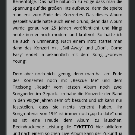
Reihenfolge. Das hatte natürlich zu Folge dass man die
Spannung auf die großen Hits aufbaute, denn die spielte
man erst zum Ende des Konzertes. Das dieses Album
gespielt wurde hatte auch einen Grund, denn das Album
wurde genau vor 25 Jahren veröffentlicht und klingt
heute immer noch modern und kraftvoll. So hatte ich
sie auch in Erinnerung. Nach einem Intro startet man
dann das Konzert mit „Sail Away“ und „Don´t Come
Easy“ endet ja bekanntlich mit dem Song „Forever
Young“.
Dem aber noch nicht genug, denn man hat am Ende
des Konzertes noch mit „Rescue Me“ und dem
Titelsong „Reach“ vom letzten Album noch zwei
Songperlen im Gepäck. Ich habe die Konzerte der Band
in den 90iger Jahren sehr oft besucht und ich kann nur
feststellen, dass sie nichts verlernt haben. Ihr
Songmaterial von 1991 ist immer noch „up to date“ und
es ist eine Freude dem Album zu lauschen.
Beeindruckende Leistung die
TYKETTO
hier abliefern
und nach einem solchen Live-Album kann der Zukunft ja