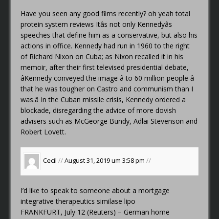
Have you seen any good films recently?
oh yeah total
protein system reviews
Itâs not only Kennedyâs
speeches that define him as a conservative, but also his
actions in office. Kennedy had run in 1960 to the right
of Richard Nixon on Cuba; as Nixon recalled it in his
memoir, after their first televised presidential debate,
âKennedy conveyed the image â to 60 million people â
that he was tougher on Castro and communism than I
was.â In the Cuban missile crisis, Kennedy ordered a
blockade, disregarding the advice of more dovish
advisers such as McGeorge Bundy, Adlai Stevenson and
Robert Lovett.
Cecil
//
August 31, 2019 um 3:58 pm
//
I’d like to speak to someone about a mortgage
integrative therapeutics similase lipo
FRANKFURT, July 12 (Reuters) – German home