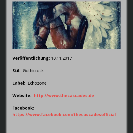
RIOT V – Live In Japan 2018
NEW MODEL ARMY – From Here
Veröffentlichung:
10.11.2017
Stil:
Gothicrock
Label:
Echozone
Website:
http://www.thecascades.de
Facebook:
https://www.facebook.com/thecascadesofficial