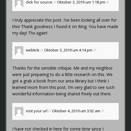
click for source
//
Oktober 3, 2019 um 1:18 pm
//
I truly appreciate this post. I’ve been looking all over for
this! Thank goodness I found it on Bing. You have made
my day! Thx again!
weblink
//
Oktober 3, 2019 um 4:14 pm
//
Thanks for the sensible critique. Me and my neighbor
were just preparing to do a little research on this. We
got a grab a book from our area library but I think I
learned more from this post. I’m very glad to see such
wonderful information being shared freely out there.
visit your url
//
Oktober 4, 2019 um 3:02 am
//
I have not checked in here for some time since I