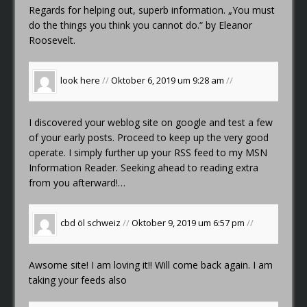
Regards for helping out, superb information. „You must
do the things you think you cannot do.“ by Eleanor
Roosevelt.
look here
//
Oktober 6, 2019 um 9:28 am
//
I discovered your weblog site on google and test a few
of your early posts. Proceed to keep up the very good
operate. I simply further up your RSS feed to my MSN
Information Reader. Seeking ahead to reading extra
from you afterward!…
cbd öl schweiz
//
Oktober 9, 2019 um 6:57 pm
//
Awsome site! I am loving it!! Will come back again. I am
taking your feeds also