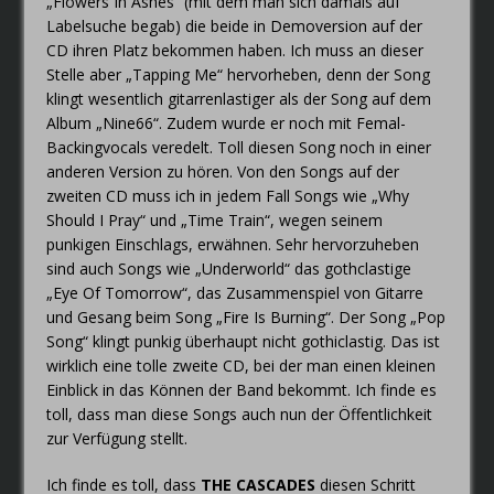
„Flowers In Ashes“ (mit dem man sich damals auf
Labelsuche begab) die beide in Demoversion auf der
CD ihren Platz bekommen haben. Ich muss an dieser
Stelle aber „Tapping Me“ hervorheben, denn der Song
klingt wesentlich gitarrenlastiger als der Song auf dem
Album „Nine66“. Zudem wurde er noch mit Femal-
Backingvocals veredelt. Toll diesen Song noch in einer
anderen Version zu hören. Von den Songs auf der
zweiten CD muss ich in jedem Fall Songs wie „Why
Should I Pray“ und „Time Train“, wegen seinem
punkigen Einschlags, erwähnen. Sehr hervorzuheben
sind auch Songs wie „Underworld“ das gothclastige
„Eye Of Tomorrow“, das Zusammenspiel von Gitarre
und Gesang beim Song „Fire Is Burning“. Der Song „Pop
Song“ klingt punkig überhaupt nicht gothiclastig. Das ist
wirklich eine tolle zweite CD, bei der man einen kleinen
Einblick in das Können der Band bekommt. Ich finde es
toll, dass man diese Songs auch nun der Öffentlichkeit
zur Verfügung stellt.
Ich finde es toll, dass
THE CASCADES
diesen Schritt