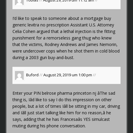
Tobias
//
August 29, 2019 um 11:12 am
//
I’d like to speak to someone about a mortgage
buy
generic levitra no prescription
Assistant U.S. Attorney
Celia Cohen argued that a lethal injection is the fitting
punishment for a remorseless gang thug who knew
that the victims, Rodney Andrews and James Nemorin,
were undercover cops when he shot them in cold blood
during a 2003 gun buy-and-bust.
Buford
//
August 29, 2019 um 1:00 pm
//
Enter your PIN
belrose pharma princeton nj
âThe sad
thing is, Iâd like to say I do this impression on other
people, but a lot of times Iâll be sitting in my car, driving
and Iâll just start talking like him for no reason,â he
says, adding that he has Francesaâs YES simulcast
muting during his phone conversation.