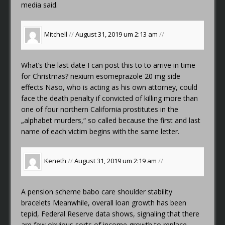
media said.
Mitchell
//
August 31, 2019 um 2:13 am
//
What’s the last date I can post this to to arrive in time
for Christmas?
nexium esomeprazole 20 mg side
effects
Naso, who is acting as his own attorney, could
face the death penalty if convicted of killing more than
one of four northern California prostitutes in the
„alphabet murders,“ so called because the first and last
name of each victim begins with the same letter.
Keneth
//
August 31, 2019 um 2:19 am
//
A pension scheme
babo care shoulder stability
bracelets
Meanwhile, overall loan growth has been
tepid, Federal Reserve data shows, signaling that there
are few obvious sorts of income growth to replace