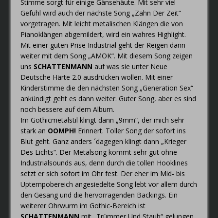
Stimme sorgt für einige Gänsehäute. Mit sehr viel
Gefühl wird auch der nächste Song „Zahn Der Zeit“
vorgetragen. Mit leicht metalischen Klängen die von
Pianoklängen abgemildert, wird ein wahres Highlight.
Mit einer guten Prise Industrial geht der Reigen dann
weiter mit dem Song „AMOK“. Mit diesem Song zeigen
uns
SCHATTENMANN
auf was sie unter Neue
Deutsche Härte 2.0 ausdrücken wollen. Mit einer
Kinderstimme die den nächsten Song „Generation Sex“
ankündigt geht es dann weiter. Guter Song, aber es sind
noch bessere auf dem Album.
Im Gothicmetalstil klingt dann „9mm“, der mich sehr
stark an
OOMPH!
Erinnert. Toller Song der sofort ins
Blut geht. Ganz anders ´dagegen klingt dann „Krieger
Des Lichts“. Der Metalsong kommt sehr gut ohne
Industrialsounds aus, denn durch die tollen Hooklines
setzt er sich sofort im Ohr fest. Der eher im Mid- bis
Uptempobereich angesiedelte Song lebt vor allem durch
den Gesang und die hervorragenden Backings. Ein
weiterer Ohrwurm im Gothic-Bereich ist
SCHATTENMANN
mit „Trümmer Und Staub“ gelungen.