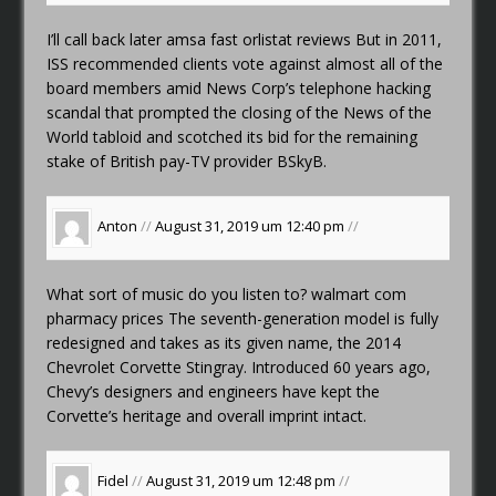
I’ll call back later
amsa fast orlistat reviews
But in 2011,
ISS recommended clients vote against almost all of the
board members amid News Corp’s telephone hacking
scandal that prompted the closing of the News of the
World tabloid and scotched its bid for the remaining
stake of British pay-TV provider BSkyB.
Anton
//
August 31, 2019 um 12:40 pm
//
What sort of music do you listen to?
walmart com
pharmacy prices
The seventh-generation model is fully
redesigned and takes as its given name, the 2014
Chevrolet Corvette Stingray. Introduced 60 years ago,
Chevy’s designers and engineers have kept the
Corvette’s heritage and overall imprint intact.
Fidel
//
August 31, 2019 um 12:48 pm
//