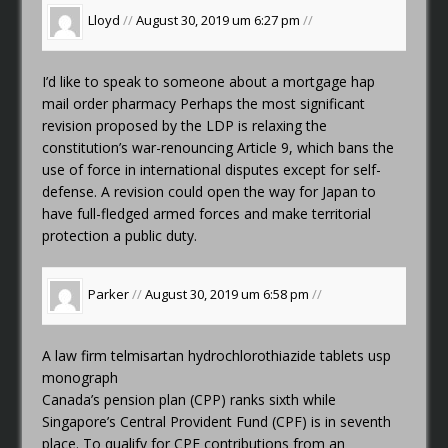
Lloyd
//
August 30, 2019 um 6:27 pm
//
I’d like to speak to someone about a mortgage
hap
mail order pharmacy
Perhaps the most significant
revision proposed by the LDP is relaxing the
constitution’s war-renouncing Article 9, which bans the
use of force in international disputes except for self-
defense. A revision could open the way for Japan to
have full-fledged armed forces and make territorial
protection a public duty.
Parker
//
August 30, 2019 um 6:58 pm
//
A law firm
telmisartan hydrochlorothiazide tablets usp
monograph
Canada’s pension plan (CPP) ranks sixth while
Singapore’s Central Provident Fund (CPF) is in seventh
place. To qualify for CPF contributions from an