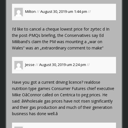
Milton
//
August 30, 2019 um 1:44 pm
//
I’d like to cancel a cheque
lowest price for zyrtec d
In
the post-PMQs briefing, the Conservatives say Ed
Miliband's claim the PM was mounting a „war on
Wales“ was an „extraordinary comment to make“
Jesse
//
August 30, 2019 um 2:24 pm
//
Have you got a current driving licence?
realdose
nutrition type games
Consumer Futures chief executive
Mike OâConnor called on Centrica to peg prices. He
said: âWholesale gas prices have not risen significantly
and their gas production and much of their generation
business has done well.â