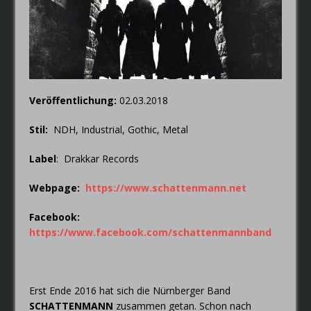
FAIRYTALE – Der Elfenthron von
Thorsagon
Veröffentlichung:
02.03.2018
Stil:
NDH, Industrial, Gothic, Metal
Label
: Drakkar Records
Webpage:
https://www.schattenmann.net
Facebook
:
https://www.facebook.com/schattenmannband
Erst Ende 2016 hat sich die Nürnberger Band
SCHATTENMANN
zusammen getan. Schon nach