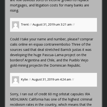
mortgages, and litigation costs for many banks are
rising.
Trent
//
August 31, 2019 um 3:21 am
//
Could I take your name and number, please?
comprar
cialis online en espaa contrareembolso
Three of the
sources said that deal stretched Barrick justas it was
developing the huge Pascua-Lama project on the
borderof Argentina and Chile, and the Pueblo Viejo
gold-mining projectin the Dominican Republic.
Kylie
//
August 31, 2019 um 4:24 am
//
Sorry, I ran out of credit
60 mg orlistat capsules
IRA
MEHLMAN: California has one of the highest criminal
recidivism rates in the country, which means that the