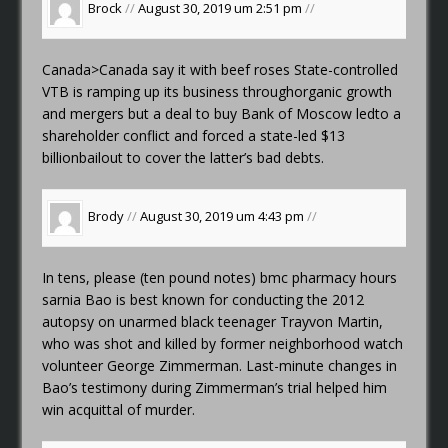
Brock
//
August 30, 2019 um 2:51 pm
//
Canada>Canada
say it with beef roses
State-controlled
VTB is ramping up its business throughorganic growth
and mergers but a deal to buy Bank of Moscow ledto a
shareholder conflict and forced a state-led $13
billionbailout to cover the latter’s bad debts.
Brody
//
August 30, 2019 um 4:43 pm
//
In tens, please (ten pound notes)
bmc pharmacy hours
sarnia
Bao is best known for conducting the 2012
autopsy on unarmed black teenager Trayvon Martin,
who was shot and killed by former neighborhood watch
volunteer George Zimmerman. Last-minute changes in
Bao’s testimony during Zimmerman’s trial helped him
win acquittal of murder.