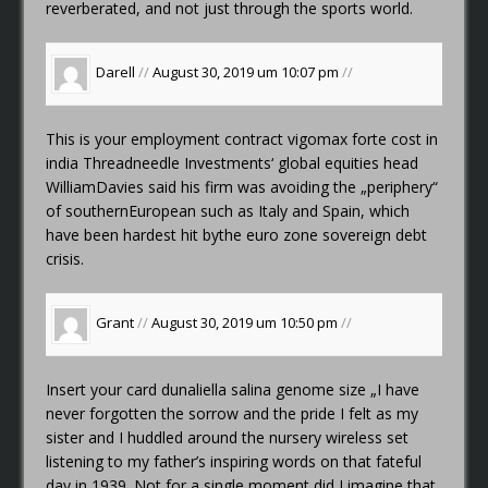
reverberated, and not just through the sports world.
Darell
//
August 30, 2019 um 10:07 pm
//
This is your employment contract
vigomax forte cost in
india
Threadneedle Investments‘ global equities head
WilliamDavies said his firm was avoiding the „periphery“
of southernEuropean such as Italy and Spain, which
have been hardest hit bythe euro zone sovereign debt
crisis.
Grant
//
August 30, 2019 um 10:50 pm
//
Insert your card
dunaliella salina genome size
„I have
never forgotten the sorrow and the pride I felt as my
sister and I huddled around the nursery wireless set
listening to my father’s inspiring words on that fateful
day in 1939. Not for a single moment did I imagine that