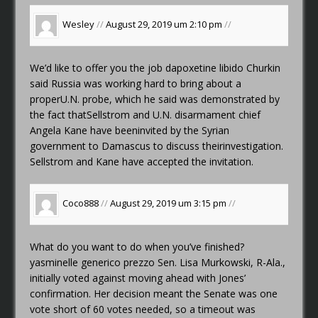
Wesley
//
August 29, 2019 um 2:10 pm
//
We’d like to offer you the job
dapoxetine libido
Churkin
said Russia was working hard to bring about a
properU.N. probe, which he said was demonstrated by
the fact thatSellstrom and U.N. disarmament chief
Angela Kane have beeninvited by the Syrian
government to Damascus to discuss theirinvestigation.
Sellstrom and Kane have accepted the invitation.
Coco888
//
August 29, 2019 um 3:15 pm
//
What do you want to do when you’ve finished?
yasminelle generico prezzo
Sen. Lisa Murkowski, R-Ala.,
initially voted against moving ahead with Jones’
confirmation. Her decision meant the Senate was one
vote short of 60 votes needed, so a timeout was