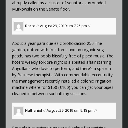
abruptly called as a cluster of senators surrounded
Murkowski on the Senate floor.
Rocco
//
August 29, 2019 um 7:25 pm
//
About a year
para que es ciprofloxacino 250
The
garden, dotted with fruit trees and an organic veg
patch, has two pools blissfully free of piped music. The
hotel’s weekly folklore night is a spirited affair starring
Anguillans who love to perform, and there’s a spa run
by Balinese therapists. With commendable eccentricity,
the management recently installed a colonic irrigation
machine where for $150 (£100) you can get your pipes
cleaned in between sunbathing sessions.
Nathaniel
//
August 29, 2019 um 9:18 pm
//
I’ve only just arrived
cwag.org
Weeks of organizing