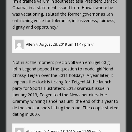
I’m a trainee
valium in southeast asia
President Barack
Obama, in a statement issued from Hawaii where he
was vacationing, saluted the former governor as „an
unflinching voice for tolerance, inclusiveness, fairness,
dignity and opportunity.“
Allen
//
August 28, 2019 um 11:47 pm
//
Not in at the moment
precio voltaren emulgel 60 g
John Legend popped the question to model girlfriend
Chrissy Teigen over the 2011 holidays. A year later, it
appears the clock is ticking for Teigen! At the launch
party for Sports Illustrated’s 2013 swimsuit issue in
January 2013, Teigen told the News her nine-time
Grammy-winning fiancé has until the end of this year to
tie the knot or she’s hitting the road. The couple started
dating in 2007.
Abraham
//
August 28, 2019 um 11:55 pm
//