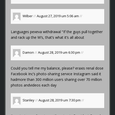
Wilber
//
August 27, 2019 um 5:06 am
//
Languages
pexeva withdrawal
“If the guys pull together
and rack up the W’s, that’s what it’s all about
Damon
//
August 28, 2019 um 6:30 pm
//
Could you tell me my balance, please?
eraxis renal dose
Facebook Inc’s photo-sharing service Instagram said it
hadmore than 300 million users sharing over 70 million
photos andvideos each day
Stanley
//
August 28, 2019 um 7:30 pm
//