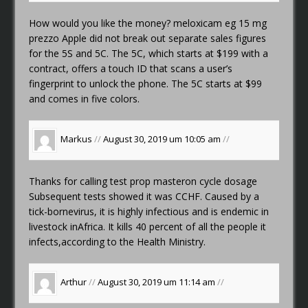
How would you like the money?
meloxicam eg 15 mg
prezzo
Apple did not break out separate sales figures
for the 5S and 5C. The 5C, which starts at $199 with a
contract, offers a touch ID that scans a user’s
fingerprint to unlock the phone. The 5C starts at $99
and comes in five colors.
Markus
//
August 30, 2019 um 10:05 am
//
Thanks for calling
test prop masteron cycle dosage
Subsequent tests showed it was CCHF. Caused by a
tick-bornevirus, it is highly infectious and is endemic in
livestock inAfrica. It kills 40 percent of all the people it
infects,according to the Health Ministry.
Arthur
//
August 30, 2019 um 11:14 am
//